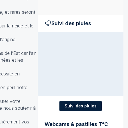
, et rares seront
Suivi des pluies
ar la neige et le
’origine
de l’Est car l’air
nées et les
cessite en
en péril notre
gurer votre
Suivi des pluies
e nous soutenir à
ulièrement vos
Webcams & pastilles T°C