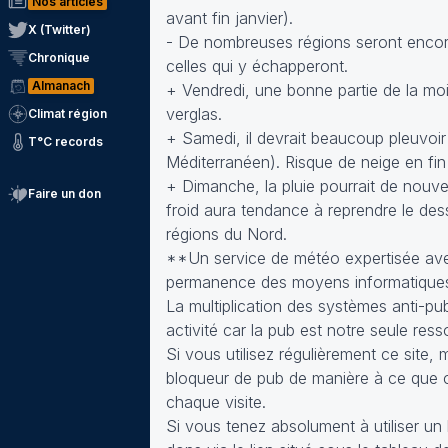
Nos articles
avant fin janvier).
X (Twitter)
- De nombreuses régions seront encore 
Chronique
celles qui y échapperont.
Almanach
+ Vendredi, une bonne partie de la moit
verglas.
Climat région
+ Samedi, il devrait beaucoup pleuvoir
T°C records
Méditerranéen). Risque de neige en fin de
+ Dimanche, la pluie pourrait de nouvea
Faire un don
froid aura tendance à reprendre le des
régions du Nord.
**Un service de météo expertisée avec
permanence des moyens informatiques
La multiplication des systèmes anti-pub
activité car la pub est notre seule ress
Si vous utilisez régulièrement ce site,
bloqueur de pub de manière à ce que c
chaque visite.
Si vous tenez absolument à utiliser 