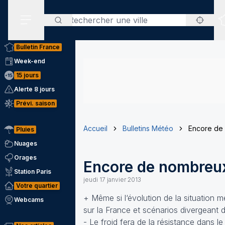
Rechercher
Menu secondaire
Bulletin France
Week-end
15 jours
Alerte 8 jours
Prévi. saison
Accueil
Bulletins Météo
Encore de
Pluies
Nuages
Orages
Encore de nombreux
Station Paris
jeudi 17 janvier 2013
Votre quartier
+ Même si l‘évolution de la situation 
Webcams
sur la France et scénarios divergeant 
- Le froid fera de la résistance dans le