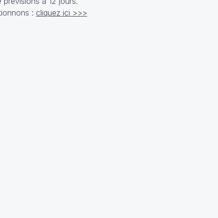
e prévisions à 12 jours.
ionnons :
cliquez ici >>>