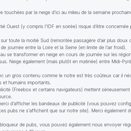
touchées par la neige d’ici au milieu de la semaine prochaine
ié Ouest (y compris l’IDF en soirée) risque d‘être concernée p
 sur toute la moitié Sud (remontée passagère d’air plus doux d
 journée entre la Loire et la Seine (en limite de l’air froid).
u se transformer en neige en cours de journée sur les régions 
sus. Neige également (mais plutôt en matinée) entre Midi-Pyré
 un gros contenu comme le notre est très coûteux car il né
 et humains importants.
licité (Freebox et certains navigateurs) mettent sérieusement 
ource.
 merci d’afficher les bandeaux de publicité (vous pouvez confi
es pubs ne s’affichent que sur notre site). Merci également d
un bloqueur de pubs, vous pouvez également nous envoyer rég