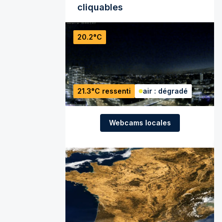
cliquables
20.2°C
21.3°C ressenti
air : dégradé
Webcams locales