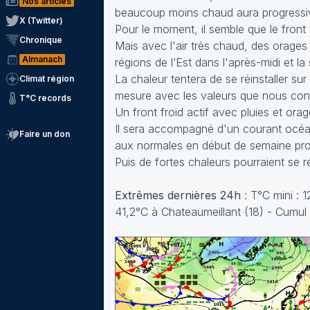
Nos articles
beaucoup moins chaud aura progressivem
X (Twitter)
Pour le moment, il semble que le front o
Chronique
Mais avec l'air très chaud, des orage
Almanach
régions de l’Est dans l'après-midi et l
La chaleur tentera de se réinstaller s
Climat région
mesure avec les valeurs que nous con
T°C records
Un front froid actif avec pluies et or
Il sera accompagné d'un courant océa
Faire un don
aux normales en début de semaine pr
Puis de fortes chaleurs pourraient se réin
Extrêmes dernières 24h
: T°C mini : 
41,2°C à Chateaumeillant (18) - Cumul 