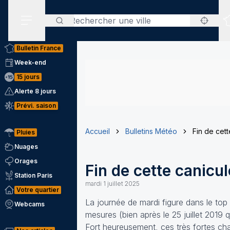
Rechercher
Menu secondaire
Bulletin France
Week-end
15 jours
Alerte 8 jours
Prévi. saison
Accueil
Bulletins Météo
Fin de cet
Pluies
Nuages
Orages
Fin de cette canicu
Station Paris
mardi 1 juillet 2025
Votre quartier
La journée de mardi figure dans le top
Webcams
mesures (bien après le 25 juillet 2019 q
Fort heureusement, ces très fortes ch