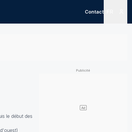
FR
Contact
Menu
Menu des
is le début des
 d'ouest)