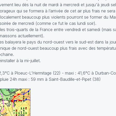
ent lieu dés la nuit de mardi à mercredi et jusqu'à jeudi sel
rageux qui se formera à l’arrivée de cet air plus frais ne sera 
s localement beaucoup plus violents pourront se former du Mas
a soirée de mercredi (comme ce fut le cas lundi soir).
ur les trois-quarts de la France entre vendredi et samedi (mai
naissons actuellement).
ages balayera le pays du nord-ouest vers le sud-est dans la j
nique de nord-ouest beaucoup plus frais avec des températur
ochaine.
staller à la mi-juillet.
12,3°C à Ploeuc-L’Hermitage (22) - maxi : 41,6°C à Durban-Cor
pluie 24h maxi : 59 mm à Saint-Baudille-et-Pipet (38)