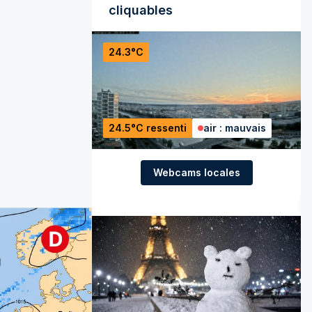
cliquables
24.3°C
24.5°C ressenti
air : mauvais
Webcams locales