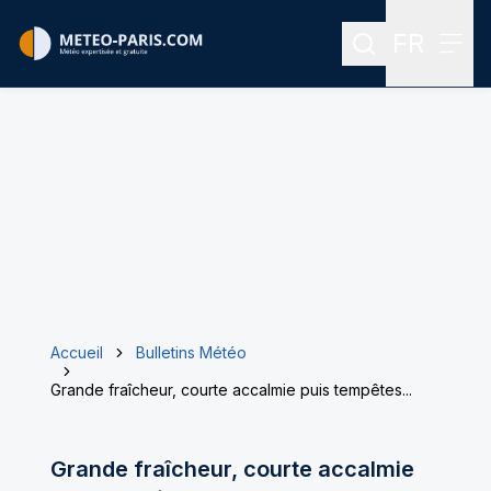
FR
Rechercher
Menu
Menu des
Accueil
Bulletins Météo
Grande fraîcheur, courte accalmie puis tempêtes...
Grande fraîcheur, courte accalmie