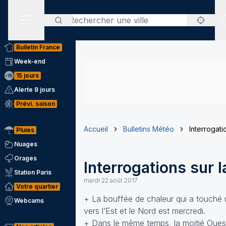
Rechercher
Menu secondaire
Bulletin France
Week-end
15 jours
Alerte 8 jours
Prévi. saison
Accueil
Bulletins Météo
Interrogat
Pluies
Nuages
Orages
Interrogations sur 
Station Paris
mardi 22 août 2017
Votre quartier
+ La bouffée de chaleur qui a touché 
Webcams
vers l’Est et le Nord est mercredi.
+ Dans le même temps, la moitié Ouest