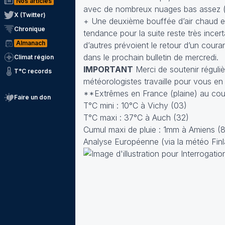
Nos articles
avec de nombreux nuages bas assez 
X (Twitter)
+ Une deuxième bouffée d’air chaud en
Chronique
tendance pour la suite reste très incer
Almanach
d’autres prévoient le retour d’un cour
dans le prochain bulletin de mercredi.
Climat région
IMPORTANT
Merci de soutenir réguliè
T°C records
météorologistes travaille pour vous en
**Extrêmes en France (plaine) au cour
Faire un don
T°C mini : 10°C à Vichy (03)
T°C maxi : 37°C à Auch (32)
Cumul maxi de pluie : 1mm à Amiens (
Analyse Européenne (via la météo Fin