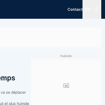
FR
Contact
Menu
Menu des
temps
 va se déplacer
ud et plus humide