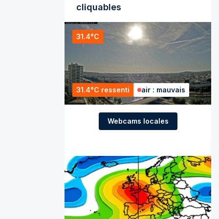
cliquables
31.4°C
31.4°C ressenti
air : mauvais
Webcams locales