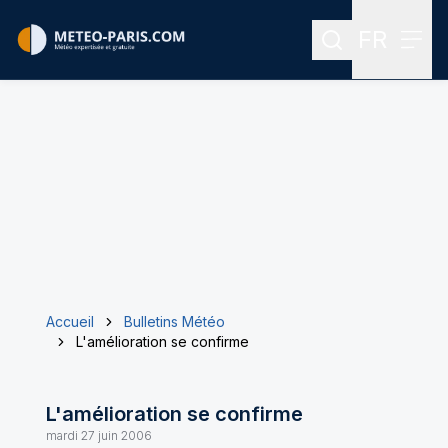
FR
Rechercher
Menu
Menu des
Accueil
Bulletins Météo
L'amélioration se confirme
L'amélioration se confirme
mardi 27 juin 2006