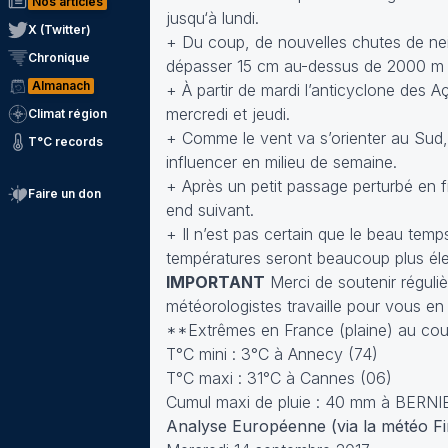
Nos articles
jusqu‘à lundi.
X (Twitter)
+ Du coup, de nouvelles chutes de nei
Chronique
dépasser 15 cm au-dessus de 2000 m d
Almanach
+ À partir de mardi l’anticyclone des A
mercredi et jeudi.
Climat région
+ Comme le vent va s’orienter au Sud,
T°C records
influencer en milieu de semaine.
+ Après un petit passage perturbé en fi
Faire un don
end suivant.
+ Il n’est pas certain que le beau tem
températures seront beaucoup plus él
IMPORTANT
Merci de soutenir réguliè
météorologistes travaille pour vous en
**Extrêmes en France (plaine) au cour
T°C mini : 3°C à Annecy (74)
T°C maxi : 31°C à Cannes (06)
Cumul maxi de pluie : 40 mm à BERNI
Analyse Européenne (via la météo Fi