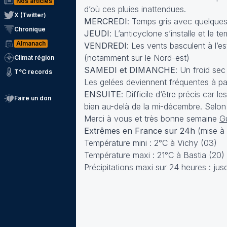
Nos articles
d’où ces pluies inattendues.
X (Twitter)
MERCREDI
: Temps gris avec quelques 
Chronique
JEUDI
: L’anticyclone s’installe et le
Almanach
VENDREDI
: Les vents basculent à l’e
(notamment sur le Nord-est)
Climat région
SAMEDI et DIMANCHE
: Un froid se
T°C records
Les gelées deviennent fréquentes à pa
ENSUITE
: Difficile d‘être précis car
Faire un don
bien au-delà de la mi-décembre. Selon c
Merci à vous et très bonne semaine
G
Extrêmes en France sur 24h
(mise à 
Température mini : 2°C à Vichy (03)
Température maxi : 21°C à Bastia (20)
Précipitations maxi sur 24 heures : ju