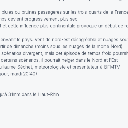
pluies ou bruines passagères sur les trois-quarts de la Franc
 temps devient progressivement plus sec.
st et cette influence plus continentale provoque un début de r
c envahit le pays. Vent de nord-est désagréable et nuages so
rtir de dimanche (moins sous les nuages de la moitié Nord)
 les scénarios divergent, mais cet épisode de temps froid pourra
ertains scénarios, il pourrait neiger dans le Nord et l’Est
uillaume Séchet
, météorologiste et présentateur à BFMTV
jour, mardi 20:40)
squ‘à 31mm dans le Haut-Rhin