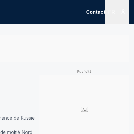
FR
Contact
Menu
Menu des
enance de Russie
nde moitié Nord,