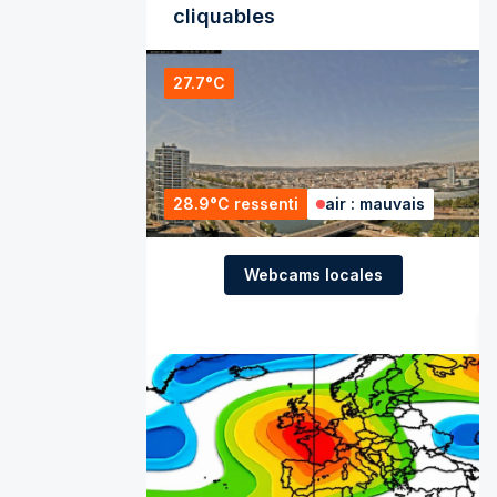
cliquables
27.7°C
28.9°C ressenti
air : mauvais
Webcams locales