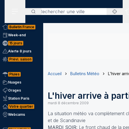
Rechercher
Menu secondaire
Bulletin France
Week-end
15 jours
Alerte 8 jours
Prévi. saison
Accueil
Bulletins Météo
L'hiver arr
Pluies
Nuages
Orages
L'hiver arrive à par
Station Paris
mardi 8 décembre 2009
Votre quartier
La situation météo va complètement c
Webcams
et de Scandinavie
MARDI SOIR
: Le front chaud de la pe