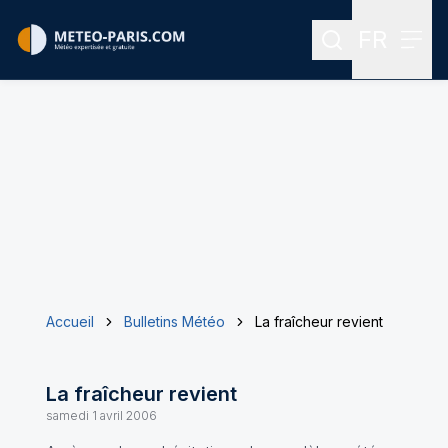
FR
Rechercher
Menu
Menu des
Accueil
Bulletins Météo
La fraîcheur revient
La fraîcheur revient
samedi 1 avril 2006