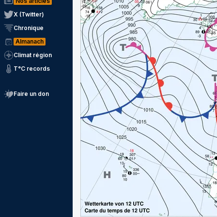
Nos articles
X (Twitter)
Chronique
Almanach
Climat région
T°C records
Faire un don