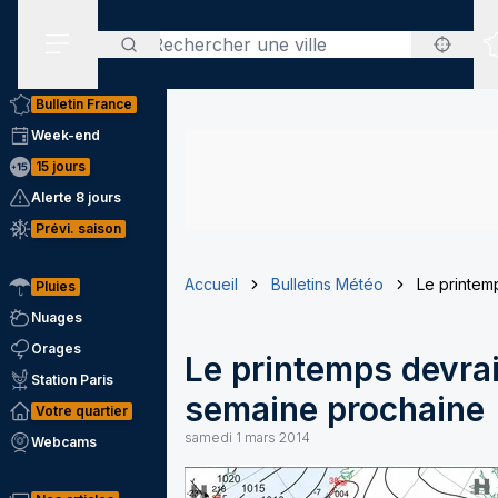
Rechercher
Menu secondaire
Bulletin France
Week-end
15 jours
Alerte 8 jours
Prévi. saison
Accueil
Bulletins Météo
Le printemp
Pluies
Nuages
Orages
Le printemps devrait
Station Paris
semaine prochaine
Votre quartier
samedi 1 mars 2014
Webcams