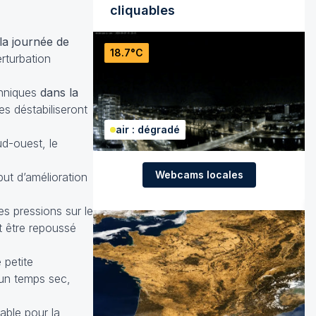
cliquables
la journée de
18.7°C
erturbation
anniques
dans la
s déstabiliseront
air : dégradé
ud-ouest, le
Webcams locales
ut d’amélioration
tes pressions sur le
t être repoussé
 petite
s un temps sec,
ble pour la