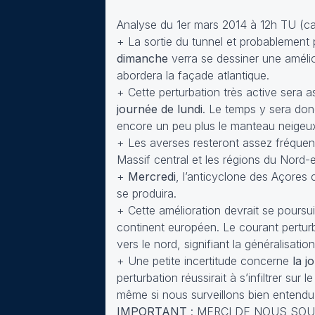
Analyse du 1er mars 2014 à 12h TU (ca
+ La sortie du tunnel et probablement
dimanche
verra se dessiner une amélior
abordera la façade atlantique.
+ Cette perturbation très active sera a
journée de lundi
. Le temps y sera don
encore un peu plus le manteau neigeux d
+ Les averses resteront assez fréque
Massif central et les régions du Nord-e
+
Mercredi
, l’anticyclone des Açores
se produira.
+ Cette amélioration devrait se poursu
continent européen. Le courant perturb
vers le nord, signifiant la généralisat
+ Une petite incertitude concerne
la 
perturbation réussirait à s’infiltrer su
même si nous surveillons bien entendu
IMPORTANT
: MERCI DE NOUS SOUTE