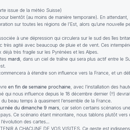
rte issue de la météo Suisse)
 pour bientôt (au moins de manière temporaire). En attendant,
ation sur toutes les régions de l’Est, alors qu’une nouvelle p
ssociée à une dépression qui circulera sur le sud des îles brit
c très agité avec beaucoup de pluie et de vent. Ces intempérie
éjà très fragile sur les Pyrénées et les Alpes.
ntes
mardi
, dans un ciel de traîne qui sera plus actif entre le S
st.
 commencera à étendre son influence vers la France, et un déb
ivre
en fin de semaine prochaine
, avec l’installation des hau
é qui nous influence depuis le 18 décembre dernier (!!) devrai
ion du beau temps à quasiment l’ensemble de la France.
journée du dimanche 9 mars
, car selon certains scénarios une
r le pays. Ce scénario étant minoritaire, nous tablons plutôt ver
 l‘évolution des cartes…
NIR A CHACUNE DE VOS VISITES. Ce geste est indispensa