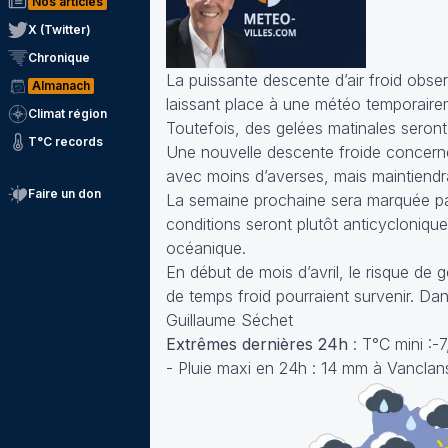
Nos articles
X (Twitter)
Chronique
La puissante descente d’air froid obse
Almanach
laissant place à une météo temporairem
Climat région
Toutefois, des gelées matinales seront
T°C records
Une nouvelle descente froide concerne
avec moins d’averses, mais maintiendr
Faire un don
La semaine prochaine sera marquée par
conditions seront plutôt anticycloniq
océanique.
En début de mois d’avril, le risque de
de temps froid pourraient survenir. Dans
Guillaume Séchet
Extrêmes dernières 24h
: T°C mini :-
- Pluie maxi en 24h : 14 mm à Vanclan