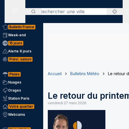
Rechercher
Menu secondaire
Bulletin France
Week-end
15 jours
Alerte 8 jours
Prévi. saison
Accueil
Bulletins Météo
Le retour d
Pluies
Nuages
Orages
Le retour du printem
Station Paris
vendredi 27 mars 2026
Votre quartier
Webcams