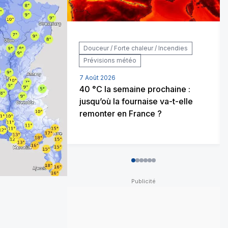
Douceur / Forte chaleur / Incendies
Prévisions météo
7 Août 2026
40 °C la semaine prochaine :
jusqu’où la fournaise va-t-elle
remonter en France ?
0
1
2
3
4
5