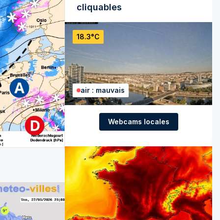
cliquables
18.3°C
air : mauvais
Webcams locales