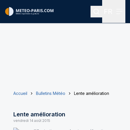
FR
Rechercher
Menu
Menu des
Accueil
Bulletins Météo
Lente amélioration
Lente amélioration
vendredi 14 août 2015