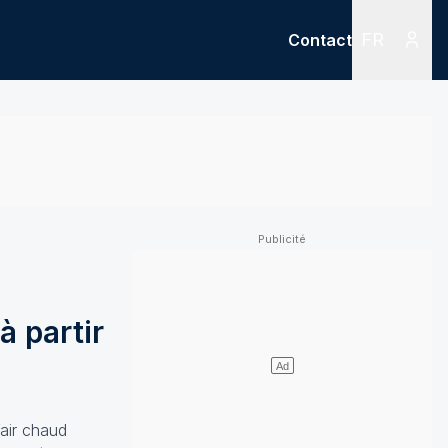
FR
Contact
Menu
Menu des
à partir
’air chaud