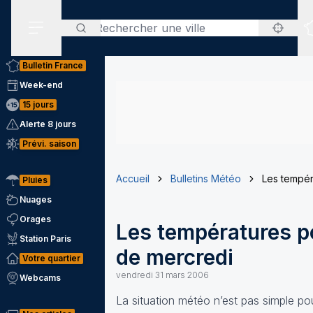
Rechercher
Menu secondaire
Bulletin France
Week-end
15 jours
Alerte 8 jours
Prévi. saison
Accueil
Bulletins Météo
Les tempér
Pluies
Nuages
Orages
Les températures po
Station Paris
de mercredi
Votre quartier
vendredi 31 mars 2006
Webcams
La situation météo n’est pas simple po