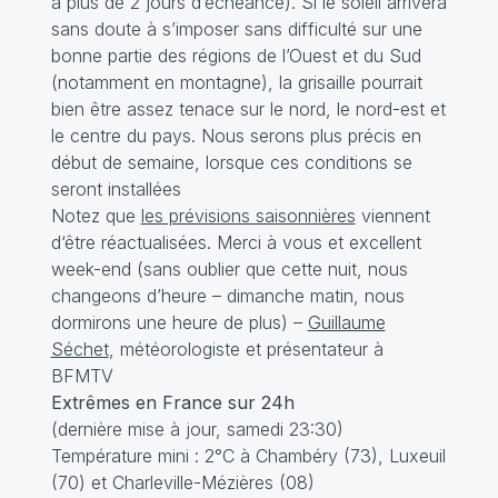
à plus de 2 jours d‘échéance). Si le soleil arrivera
sans doute à s’imposer sans difficulté sur une
bonne partie des régions de l’Ouest et du Sud
(notamment en montagne), la grisaille pourrait
bien être assez tenace sur le nord, le nord-est et
le centre du pays. Nous serons plus précis en
début de semaine, lorsque ces conditions se
seront installées
Notez que
les prévisions saisonnières
viennent
d‘être réactualisées. Merci à vous et excellent
week-end (sans oublier que cette nuit, nous
changeons d’heure – dimanche matin, nous
dormirons une heure de plus) –
Guillaume
Séchet
, météorologiste et présentateur à
BFMTV
Extrêmes en France sur 24h
(dernière mise à jour, samedi 23:30)
Température mini : 2°C à Chambéry (73), Luxeuil
(70) et Charleville-Mézières (08)