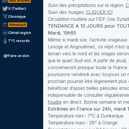
Nos articles
Suivi des précipitations sur la région:
C
X (Twitter)
Suivi des nuages:
CLIQUER ICI
Chronique
Circulation routière sur l’IDF (via Sytad
Almanach
TENDANCE A 10 JOURS pour TOU
Mardi, 19h55
Climat région
Même si mardi soir, l’activité orageuse
T°C records
Limoge et Angoulême), ce répit n’est 
terrain vers le nord et les orages sero
Faire un don
que le quart Sud-est. A partir de jeudi
concerneront presque toute la France 
poursuivra vendredi avec toujours un r
prochain pourrait être légèrement plus
bénéficier d’assez belles périodes ensol
indispensable de consulter régulièrem
foudre
en direct. Bonne semaine et mer
Extrêmes en France sur 24h, mardi 
Température mini : 7°C à Dunkerque
Température maxi : 28° à Orange