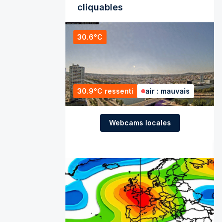
cliquables
30.6°C
30.9°C ressenti
air : mauvais
Webcams locales