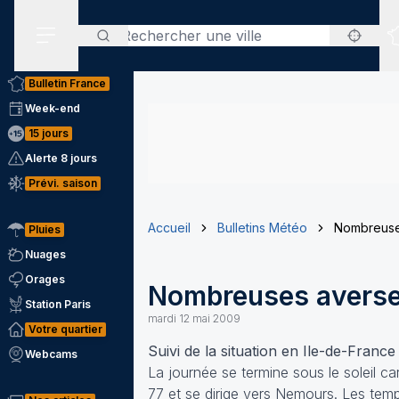
Rechercher
Menu secondaire
Bulletin France
Week-end
15 jours
Alerte 8 jours
Prévi. saison
Accueil
Bulletins Météo
Nombreuse
Pluies
Nuages
Orages
Nombreuses averse
Station Paris
mardi 12 mai 2009
Votre quartier
Suivi de la situation en Ile-de-Franc
Webcams
La journée se termine sous le soleil ca
77 et se dirige vers Nemours. Les tem