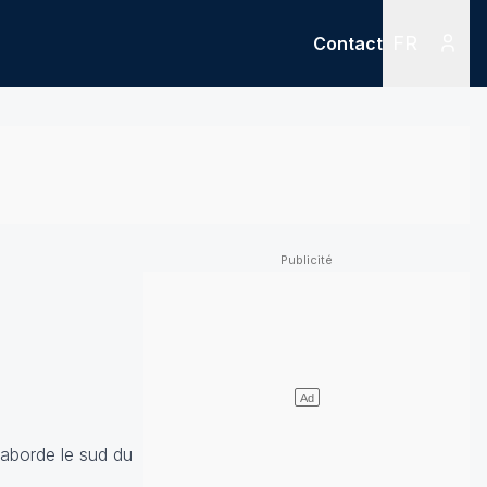
FR
Contact
Menu
Menu des
e aborde le sud du