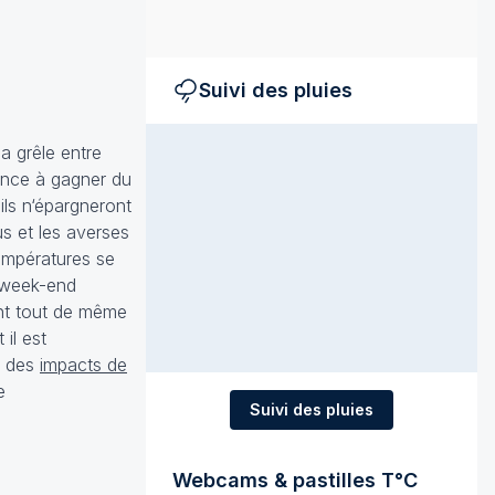
Suivi des pluies
a grêle entre
ance à gagner du
ils n‘épargneront
us et les averses
empératures se
e week-end
ent tout de même
 il est
 des
impacts de
e
Suivi des pluies
Webcams & pastilles T°C