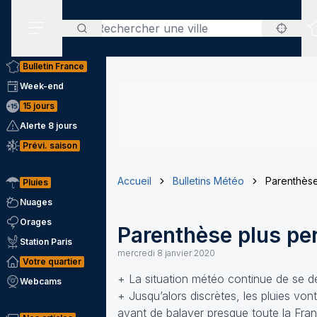
Rechercher
Menu secondaire
Bulletin France
Week-end
15 jours
Alerte 8 jours
Prévi. saison
Accueil
Bulletins Météo
Parenthèse
Pluies
Nuages
Orages
Parenthèse plus per
Station Paris
mercredi 8 janvier 2020
Votre quartier
+ La situation météo continue de se dég
Webcams
+ Jusqu’alors discrètes, les pluies vo
avant de balayer presque toute la Franc