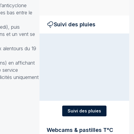
’anticyclone
es bas entre le
Suivi des pluies
di), puis
ons et un vent se
x alentours du 19
ons) en affichant
e service
licités uniquement
Suivi des pluies
Webcams & pastilles T°C