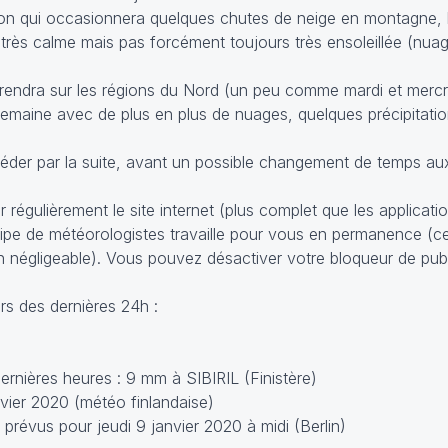
ion qui occasionnera quelques chutes de neige en montagne, l
 très calme mais pas forcément toujours très ensoleillée (nuag
rendra sur les régions du Nord (un peu comme mardi et mercre
 semaine avec de plus en plus de nuages, quelques précipitati
céder par la suite, avant un possible changement de temps au
 régulièrement le site internet (plus complet que les applicati
équipe de météorologistes travaille pour vous en permanence (c
n négligeable). Vous pouvez désactiver votre bloqueur de pub
s des dernières 24h :
rnières heures : 9 mm à SIBIRIL (Finistère)
vier 2020 (météo finlandaise)
révus pour jeudi 9 janvier 2020 à midi (Berlin)