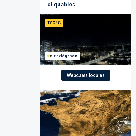
cliquables
17.0°C
air : dégradé
Webcams locales