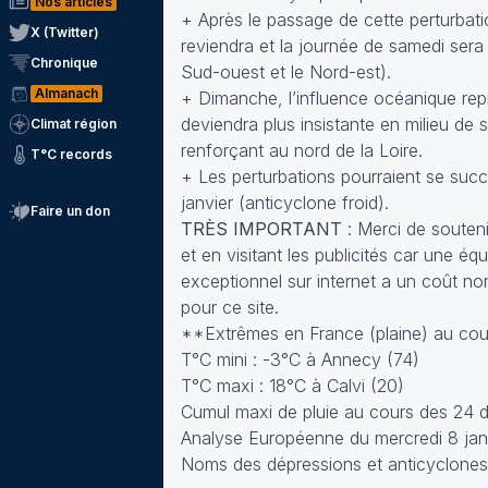
Nos articles
+ Après le passage de cette perturbat
X (Twitter)
reviendra et la journée de samedi sera
Chronique
Sud-ouest et le Nord-est).
Almanach
+ Dimanche, l’influence océanique rep
deviendra plus insistante en milieu de
Climat région
renforçant au nord de la Loire.
T°C records
+ Les perturbations pourraient se suc
janvier (anticyclone froid).
Faire un don
TRÈS IMPORTANT
: Merci de soutenir
et en visitant les publicités car une 
exceptionnel sur internet a un coût no
pour ce site.
**Extrêmes en France (plaine) au cour
T°C mini : -3°C à Annecy (74)
T°C maxi : 18°C à Calvi (20)
Cumul maxi de pluie au cours des 24 de
Analyse Européenne du mercredi 8 jan
Noms des dépressions et anticyclones p