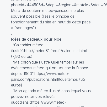
photoid=44450&d=&dept=&region=&motcle=&start=0&
Merci de soutenir meteo-paris.com le plus
souvent possible (lisez le principe de
fonctionnement du site en haut de
cette page
–
à “sondages”)
.
Idées de cadeaux pour Noël
-“Calendrier météo
illustré”:http://meteo81.free.fr/calendrier.html
(7,90 euros)
-“Ma chronique illustré Quel temps! sur les
évènements météo qui ont touché la France
depuis 1900”:https://www.meteo-
paris.com/publications.html#queltemps (35
euros)
-“Mon agenda météo illustré dans lequel vous
pouvez noter vos relevés
quotidiens”:https://www.meteo-