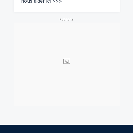
nous
aider ici >>>