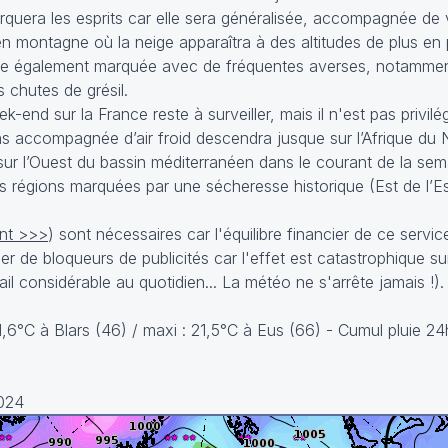
arquera les esprits car elle sera généralisée, accompagnée de 
 montagne où la neige apparaîtra à des altitudes de plus en 
traîne également marquée avec de fréquentes averses, notamme
s chutes de grésil.
-end sur la France reste à surveiller, mais il n'est pas privilég
 accompagnée d’air froid descendra jusque sur l’Afrique du 
r sur l’Ouest du bassin méditerranéen dans le courant de la se
es régions marquées par une sécheresse historique (Est de l’
nt >>>
) sont nécessaires car l'équilibre financier de ce servi
iser de bloqueurs de publicités car l'effet est catastrophique s
il considérable au quotidien... La météo ne s'arrête jamais !).
-1,6°C à Blars (46) / maxi : 21,5°C à Eus (66) - Cumul pluie 2
2024