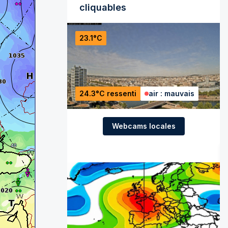
cliquables
23.1°C
24.3°C ressenti
air : mauvais
Webcams locales