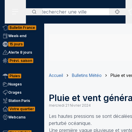
Rechercher
Menu secondaire
Bulletin France
Week-end
15 jours
Alerte 8 jours
Prévi. saison
Accueil
Bulletins Météo
Pluie et v
Pluies
Nuages
Orages
Pluie et vent génér
Station Paris
mercredi 21 février 2024
Votre quartier
Les hautes pressions se sont décalées 
Webcams
perturbé océanique.
Une première vague pluvieuse et vente