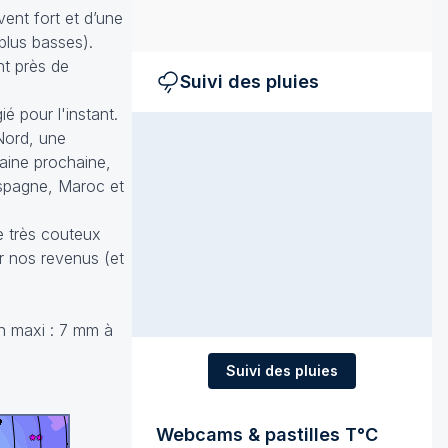
vent fort et d’une
plus basses).
nt près de
Suivi des pluies
ié pour l'instant.
Nord, une
maine prochaine,
Espagne, Maroc et
ce très couteux
ur nos revenus (et
4h maxi : 7 mm à
Suivi des pluies
Webcams & pastilles T°C