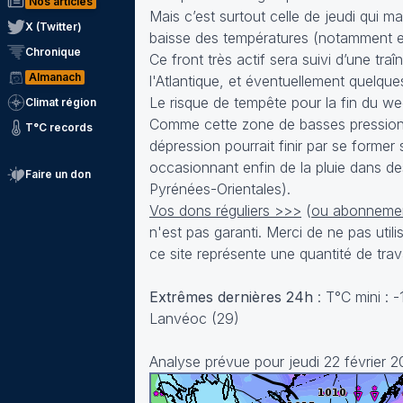
Nos articles
Mais c’est surtout celle de jeudi qui m
X (Twitter)
baisse des températures (notamment en
Chronique
Ce front très actif sera suivi d’une 
Almanach
l'Atlantique, et éventuellement quelque
Le risque de tempête pour la fin du week
Climat région
Comme cette zone de basses pressions
T°C records
dépression pourrait finir par se forme
occasionnant enfin de la pluie dans d
Faire un don
Pyrénées-Orientales).
Vos dons réguliers >>>
(
ou abonneme
n'est pas garanti. Merci de ne pas util
ce site représente une quantité de trava
Extrêmes dernières 24h
: T°C mini : 
Lanvéoc (29)
Analyse prévue pour jeudi 22 février 