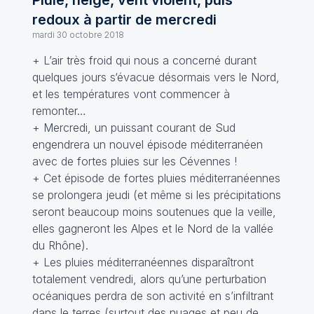
Pluie, neige, vent violent, puis
redoux à partir de mercredi
mardi 30 octobre 2018
+ L’air très froid qui nous a concerné durant
quelques jours s‘évacue désormais vers le Nord,
et les températures vont commencer à
remonter…
+ Mercredi, un puissant courant de Sud
engendrera un nouvel épisode méditerranéen
avec de fortes pluies sur les Cévennes !
+ Cet épisode de fortes pluies méditerranéennes
se prolongera jeudi (et même si les précipitations
seront beaucoup moins soutenues que la veille,
elles gagneront les Alpes et le Nord de la vallée
du Rhône).
+ Les pluies méditerranéennes disparaîtront
totalement vendredi, alors qu’une perturbation
océaniques perdra de son activité en s’infiltrant
dans le terres (surtout des nuages et peu de