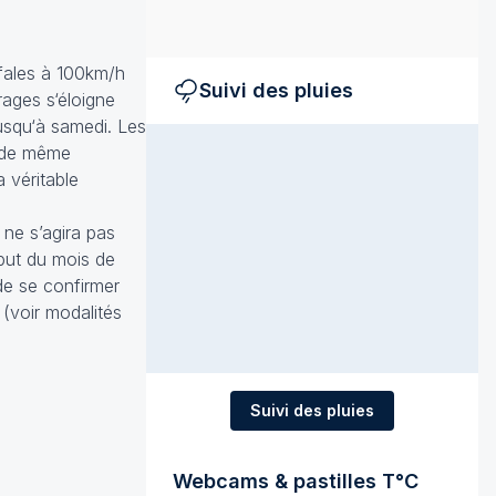
afales à 100km/h
Suivi des pluies
rages s‘éloigne
jusqu‘à samedi. Les
t de même
a véritable
 ne s’agira pas
ébut du mois de
 de se confirmer
 (voir modalités
Suivi des pluies
Webcams & pastilles T°C