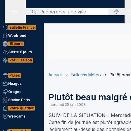
Rechercher
Menu secondaire
Bulletin France
Week-end
15 jours
Alerte 8 jours
Prévi. saison
Accueil
Bulletins Météo
Plutôt bea
Pluies
Nuages
Orages
Plutôt beau malgré
Station Paris
mercredi 25 juin 2008
Votre quartier
SUIVI DE LA SITUATION – Mercredi
Webcams
Cette fin de journée est plutôt agréabl
légèrement au-dessus des normales de 