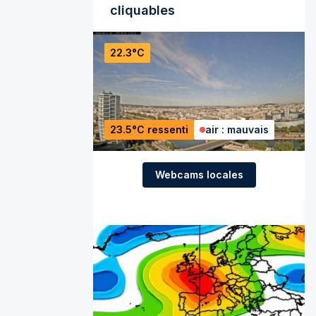
cliquables
22.3°C
23.5°C ressenti
air : mauvais
Webcams locales