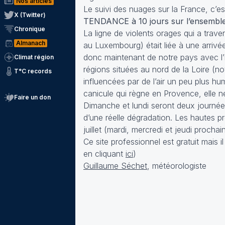
Nos articles
Le suivi des nuages sur la France, c’e
X (Twitter)
TENDANCE à 10 jours sur l’ensemble
Chronique
La ligne de violents orages qui a trav
Almanach
au Luxembourg) était liée à une arrivée 
donc maintenant de notre pays avec l’i
Climat région
régions situées au nord de la Loire (
T°C records
influencées par de l’air un peu plus hu
canicule qui règne en Provence, elle 
Faire un don
Dimanche et lundi seront deux journées 
d’une réelle dégradation. Les hautes pre
juillet (mardi, mercredi et jeudi prochai
Ce site professionnel est gratuit mais i
en cliquant
ici
)
Guillaume Séchet
, météorologiste