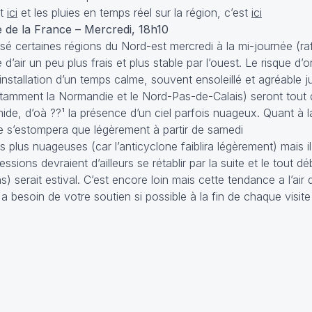
st
ici
et les pluies en temps réel sur la région, c’est
ici
 de la France – Mercredi, 18h10
ersé certaines régions du Nord-est mercredi à la mi-journée (r
d’air un peu plus frais et plus stable par l’ouest. Le risque d’o
nstallation d’un temps calme, souvent ensoleillé et agréable 
notamment la Normandie et le Nord-Pas-de-Calais) seront tou
mide, d’oà ??¹ la présence d’un ciel parfois nuageux. Quant à l
ne s’estompera que légèrement à partir de samedi
plus nuageuses (car l’anticyclone faiblira légèrement) mais il
ssions devraient d’ailleurs se rétablir par la suite et le tout d
ns) serait estival. C’est encore loin mais cette tendance a l’air
l a besoin de votre soutien si possible à la fin de chaque visite