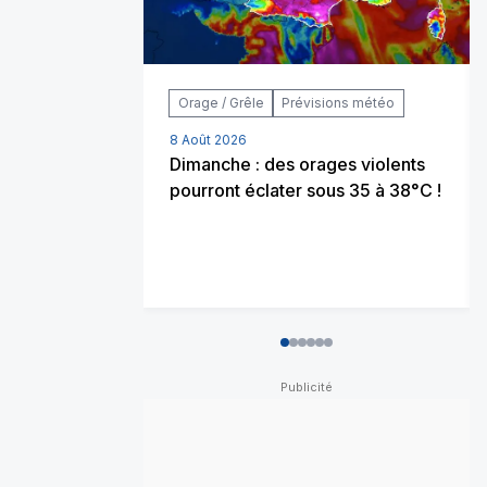
Orage / Grêle
Prévisions météo
8 Août 2026
Dimanche : des orages violents
pourront éclater sous 35 à 38°C !
0
1
2
3
4
5