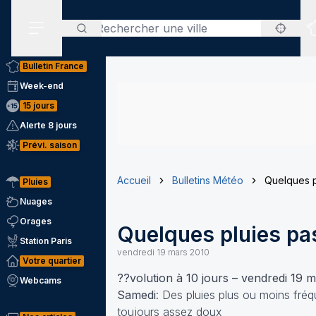
Rechercher
Menu secondaire
Bulletin France
Week-end
15 jours
Alerte 8 jours
Prévi. saison
Accueil
Bulletins Météo
Quelques p
Pluies
Nuages
Orages
Quelques pluies pa
Station Paris
vendredi 19 mars 2010
Votre quartier
??volution à 10 jours – vendredi 19 
Webcams
Samedi
: Des pluies plus ou moins fré
toujours assez doux