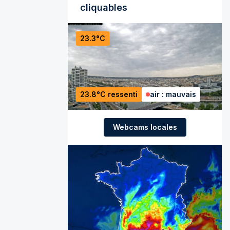
cliquables
23.3°C
23.8°C ressenti
air : mauvais
Webcams locales