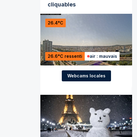
cliquables
26.4°C
26.6°C ressenti
air : mauvais
Webcams locales