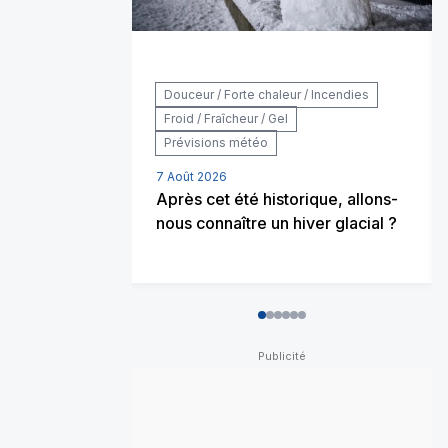
Douceur / Forte chaleur / Incendies
Froid / Fraîcheur / Gel
Prévisions météo
7 Août 2026
Après cet été historique, allons-
nous connaître un hiver glacial ?
0
1
2
3
4
5