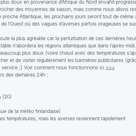
ir plus doux en provenance d’Afrique du Nord envahit progress
rocher des moyennes de saison, mais comme nous allons rest
e proche Atlantique, les prochains jours seront tout de même
 de l’Ouest où des vagues d’averses parfois orageuses se s
te la plus agréable car la perturbation de ces dernières heu
stable n’abordera les régions atlantiques que dans l’après-midi.
 beaucoup plus doux (voire chaud avec des températures s’a
cher et de visiter régulièrement les bannières publicitaires (gr
e service ;) Voir comment nous fonctionnons ici
>>>
s des dernières 24h :
 (20)
sue de la météo finlandaise)