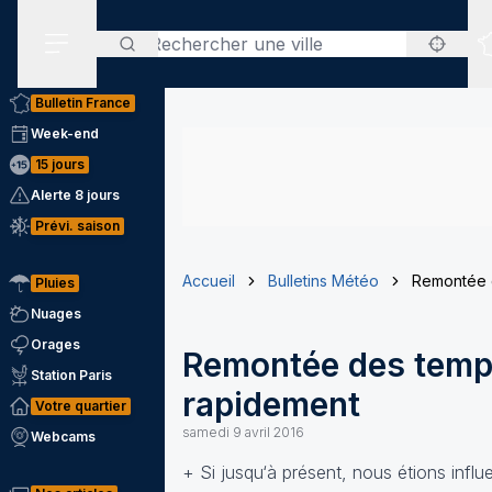
Rechercher
Menu secondaire
Bulletin France
Week-end
15 jours
Alerte 8 jours
Prévi. saison
Accueil
Bulletins Météo
Remontée d
Pluies
Nuages
Orages
Remontée des tempé
Station Paris
rapidement
Votre quartier
samedi 9 avril 2016
Webcams
+ Si jusqu‘à présent, nous étions influe