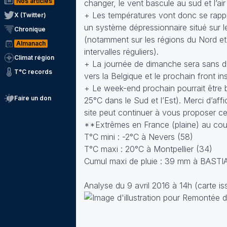
Nos articles
changer, le vent bascule au sud et l’a
+ Les températures vont donc se rapp
X (Twitter)
un système dépressionnaire situé sur l
Chronique
(notamment sur les régions du Nord et
Almanach
intervalles réguliers).
Climat région
+ La journée de dimanche sera sans dou
T°C records
vers la Belgique et le prochain front in
+ Le week-end prochain pourrait être
Faire un don
25°C dans le Sud et l’Est). Merci d’affi
site peut continuer à vous proposer c
**Extrêmes en France (plaine) au cour
T°C mini : -2°C à Nevers (58)
T°C maxi : 20°C à Montpellier (34)
Cumul maxi de pluie : 39 mm à BASTIA
Analyse du 9 avril 2016 à 14h (carte is