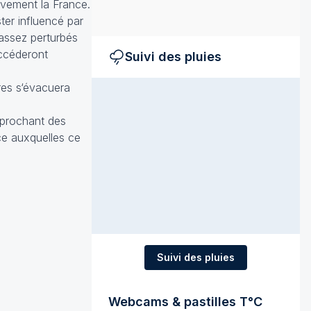
ivement la France.
er influencé par
 assez perturbés
uccéderont
Suivi des pluies
res s‘évacuera
pprochant des
âce auxquelles ce
Suivi des pluies
Webcams & pastilles T°C