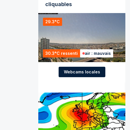
cliquables
29.3°C
30.3°C ressenti
air : mauvais
Webcams locales