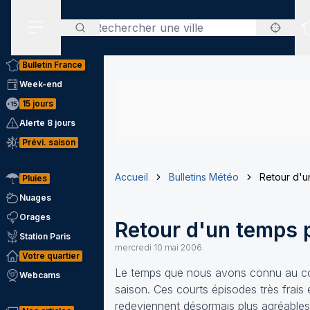
Rechercher
Menu secondaire
Bulletin France
Week-end
15 jours
Alerte 8 jours
Prévi. saison
Accueil
Bulletins Météo
Retour d'u
Pluies
Nuages
Orages
Retour d'un temps 
Station Paris
mercredi 10 mai 2006
Votre quartier
Le temps que nous avons connu au cou
Webcams
saison. Ces courts épisodes très frais
redeviennent désormais plus agréables