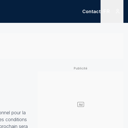
FR
Contact
Menu
Menu des
nnel pour la
es conditions
prochain sera