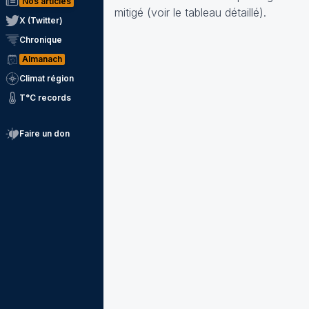
Nos articles
mitigé (voir le tableau détaillé).
X (Twitter)
Chronique
Almanach
Climat région
T°C records
Faire un don