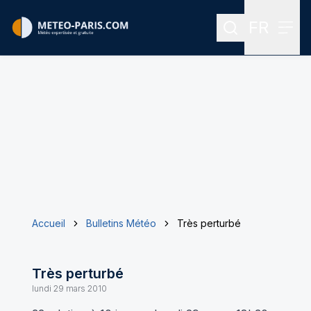
FR
Rechercher
Menu
Menu des
Accueil
Bulletins Météo
Très perturbé
Très perturbé
lundi 29 mars 2010