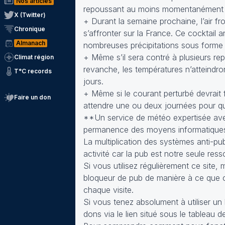
Nos articles
repoussant au moins momentanément l’a
X (Twitter)
+ Durant la semaine prochaine, l’air fr
Chronique
s’affronter sur la France. Ce cocktail
Almanach
nombreuses précipitations sous forme d
+ Même s’il sera contré à plusieurs repr
Climat région
revanche, les températures n’atteindro
T°C records
jours.
+ Même si le courant perturbé devrait fi
Faire un don
attendre une ou deux journées pour qu
**Un service de météo expertisée avec
permanence des moyens informatiques
La multiplication des systèmes anti-pub
activité car la pub est notre seule ress
Si vous utilisez régulièrement ce site,
bloqueur de pub de manière à ce que c
chaque visite.
Si vous tenez absolument à utiliser 
dons via le lien situé sous le tableau d