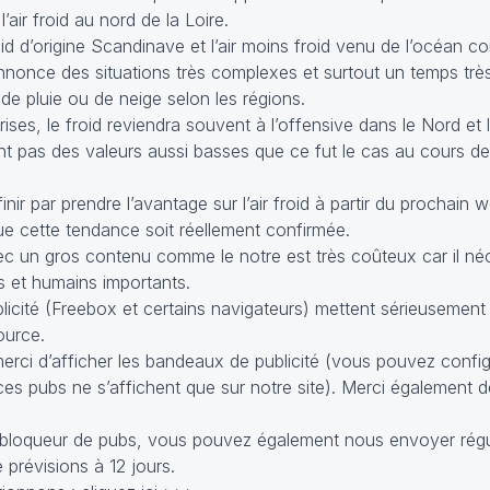
ir froid au nord de la Loire.
oid d’origine Scandinave et l’air moins froid venu de l’océan c
 annonce des situations très complexes et surtout un temps tr
e pluie ou de neige selon les régions.
ises, le froid reviendra souvent à l’offensive dans le Nord et l
nt pas des valeurs aussi basses que ce fut le cas au cours de
nir par prendre l’avantage sur l’air froid à partir du prochain 
e cette tendance soit réellement confirmée.
 un gros contenu comme le notre est très coûteux car il né
 et humains importants.
licité (Freebox et certains navigateurs) mettent sérieusement 
ource.
 merci d’afficher les bandeaux de publicité (vous pouvez confi
es pubs ne s’affichent que sur notre site). Merci également d
un bloqueur de pubs, vous pouvez également nous envoyer rég
e prévisions à 12 jours.