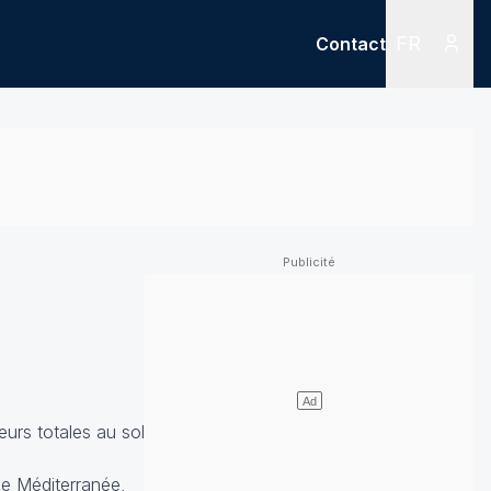
FR
Contact
Menu
Menu des
urs totales au sol
de Méditerranée,