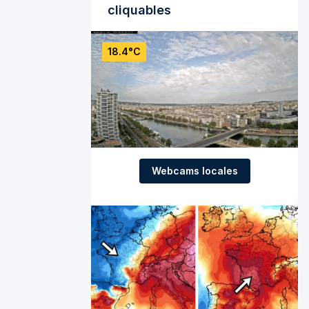
cliquables
18.4°C
Webcams locales