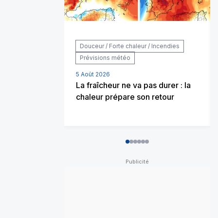
Douceur / Forte chaleur / Incendies
Prévisions météo
5 Août 2026
La fraîcheur ne va pas durer : la
chaleur prépare son retour
0
1
2
3
4
5