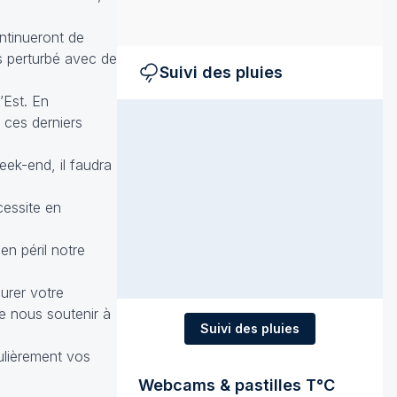
ontinueront de
ès perturbé avec de
Suivi des pluies
’Est. En
 ces derniers
week-end, il faudra
cessite en
en péril notre
gurer votre
e nous soutenir à
Suivi des pluies
ulièrement vos
Webcams & pastilles T°C