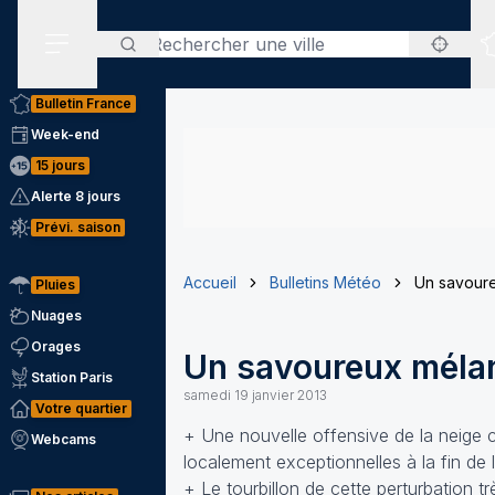
Rechercher
Menu secondaire
Bulletin France
Week-end
15 jours
Alerte 8 jours
Prévi. saison
Accueil
Bulletins Météo
Un savoure
Pluies
Nuages
Orages
Un savoureux mélang
Station Paris
samedi 19 janvier 2013
Votre quartier
+ Une nouvelle offensive de la neige 
Webcams
localement exceptionnelles à la fin de 
+ Le tourbillon de cette perturbation 