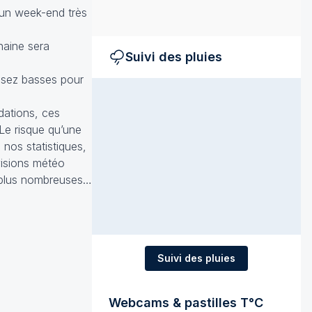
 un week-end très
haine sera
Suivi des pluies
ssez basses pour
dations, ces
 Le risque qu’une
nos statistiques,
visions météo
t plus nombreuses…
Suivi des pluies
Webcams & pastilles T°C