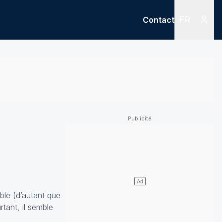
FR
Contact
Menu
Menu des
ble (d’autant que
tant, il semble