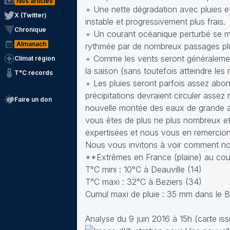
Nos articles
+ Une nette dégradation avec pluies e
X (Twitter)
instable et progressivement plus frais.
Chronique
+ Un courant océanique perturbé se m
Almanach
rythmée par de nombreux passages pluv
+ Comme les vents seront généralement
Climat région
la saison (sans toutefois atteindre les 
T°C records
+ Les pluies seront parfois assez abon
précipitations devraient circuler assez
Faire un don
nouvelle montée des eaux de grande am
vous êtes de plus ne plus nombreux et 
expertisées et nous vous en remercion
Nous vous invitons à voir comment no
**Extrêmes en France (plaine) au cour
T°C mini : 10°C à Deauville (14)
T°C maxi : 32°C à Beziers (34)
Cumul maxi de pluie : 35 mm dans le B
Analyse du 9 juin 2016 à 15h (carte iss