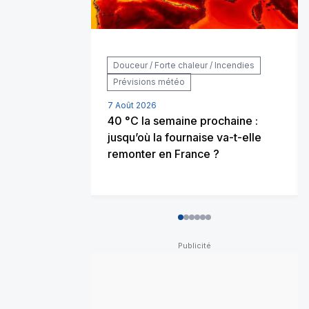
Douceur / Forte chaleur / Incendies
Prévisions météo
7 Août 2026
40 °C la semaine prochaine :
jusqu’où la fournaise va-t-elle
remonter en France ?
0
1
2
3
4
5