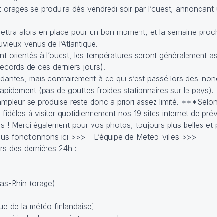
t orages se produira dés vendredi soir par l’ouest, annonçant
ettra alors en place pour un bon moment, et la semaine proc
ieux venus de l’Atlantique.
 orientés à l’ouest, les températures seront généralement a
records de ces derniers jours).
dantes, mais contrairement à ce qui s’est passé lors des inon
 rapidement (pas de gouttes froides stationnaires sur le pays).
pleur se produise reste donc a priori assez limité. ***Selon 
fidèles à visiter quotidiennement nos 19 sites internet de pré
s ! Merci également pour vos photos, toujours plus belles e
us fonctionnons ici
>>>
– L’équipe de Meteo-villes
>>>
s des dernières 24h :
as-Rhin (orage)
ue de la météo finlandaise)