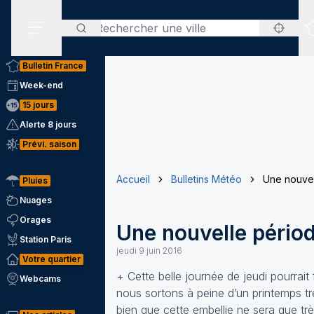
Rechercher
Menu secondaire
Bulletin France
Week-end
15 jours
Alerte 8 jours
Prévi. saison
Accueil
Bulletins Météo
Une nouvel
Pluies
Nuages
Orages
Une nouvelle pério
Station Paris
jeudi 9 juin 2016
Votre quartier
+ Cette belle journée de jeudi pourrai
Webcams
nous sortons à peine d’un printemps tr
bien que cette embellie ne sera que tr