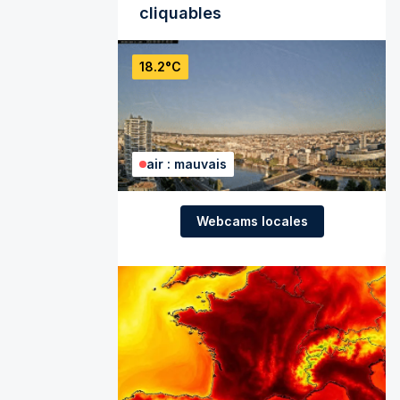
cliquables
18.2°C
air : mauvais
Webcams locales