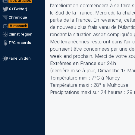
Nos articles
l’amélioration commencera à se faire se
X (Twitter)
le Sud de la France. Mercredi, la chal
Chronique
partie de la France. En revanche, cett
Almanach
de nouveau plus frais venu de l’Atlanti
rendant la situation assez compliquée p
Climat région
Méditerranéennes resteront dans l’air c
T°C records
pourraient être concernées par une dég
week-end prochain. Merci de votre so
Faire un don
Extrêmes en France sur 24h
(dernière mise à jour, Dimanche 17 Mai
Température mini : 7°C à Nancy
Température maxi : 28° à Mulhouse
Précipitations maxi sur 24 heures : 2