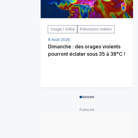
Orage / Grêle
Prévisions météo
8 Août 2026
Dimanche : des orages violents
pourront éclater sous 35 à 38°C !
0
1
2
3
4
5