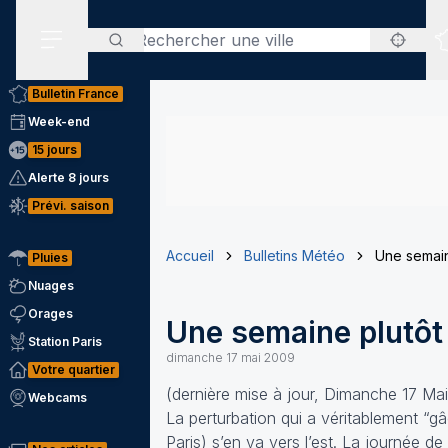
Rechercher
Menu secondaire
Bulletin France
Week-end
15 jours
Alerte 8 jours
Prévi. saison
Accueil
Bulletins Météo
Une semain
Pluies
Nuages
Orages
Une semaine plutôt
Station Paris
dimanche 17 mai 2009
Votre quartier
(dernière mise à jour, Dimanche 17 Mai
Webcams
La perturbation qui a véritablement “
Paris) s’en va vers l’est. La journée de