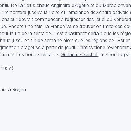
ntir. De l’air plus chaud originaire d’Algérie et du Maroc envah
eur remontera jusqu‘à la Loire et l’ambiance deviendra estival
e chaleur devrait commencer à régresser dès jeudi ou vendredi,
que. Encore une fois, la France va se trouver en limite des de
our la fin de la semaine. Il est quasiment certain que les régi
haud jusqu’en fin de semaine alors que les régions de l’Est et
radation orageuse à partir de jeudi. L’anticyclone reviendrait
utien et très bonne semaine.
Guillaume Séchet
, météorologist
 18:51)
9 mm à Royan