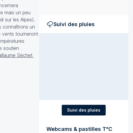
oncernera
se mais un peu
i sur les Alpes).
Suivi des pluies
s connaîtrons un
s vents tourneront
températures
re
soutien
illaume Séchet
,
Suivi des pluies
Webcams & pastilles T°C