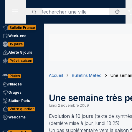
Rechercher
Menu secondaire
Bulletin France
Week-end
15 jours
Alerte 8 jours
Prévi. saison
Accueil
Bulletins Météo
Une semain
Pluies
Nuages
Orages
Une semaine très pe
Station Paris
lundi 2 novembre 2009
Votre quartier
Evolution à 10 jours
(texte de synthè
Webcams
(dernière mise à jour, lundi 18:25)
Un pas supplémentaire vers la saison fr