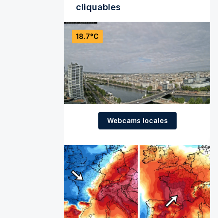
cliquables
18.7°C
Webcams locales