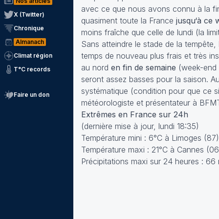
Nos articles
avec ce que nous avons connu à la fin 
X (Twitter)
quasiment toute la France
jusqu‘à ce
Chronique
moins fraîche que celle de lundi (la li
Almanach
Sans atteindre le stade de la tempête,
temps de nouveau plus frais et très in
Climat région
au nord
en fin de semaine
(week-end c
T°C records
seront assez basses pour la saison. A
systématique
(condition pour que ce 
Faire un don
météorologiste et présentateur à BF
Extrêmes en France sur 24h
(dernière mise à jour, lundi 18:35)
Température mini : 6°C à Limoges (87)
Température maxi : 21°C à Cannes (06
Précipitations maxi sur 24 heures : 6