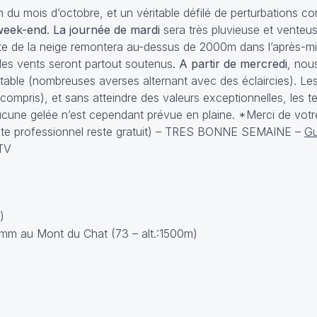
du mois d’octobre, et un véritable défilé de perturbations c
 week-end
.
La journée de mardi
sera très pluvieuse et venteu
mite de la neige remontera au-dessus de 2000m dans l’après-mid
 les vents seront partout soutenus.
A partir de mercredi
, nou
stable (nombreuses averses alternant avec des éclaircies). Le
ompris), et sans atteindre des valeurs exceptionnelles, les 
ucune gelée n’est cependant prévue en plaine. *Merci de vot
site professionnel reste gratuit) – TRES BONNE SEMAINE –
Gu
MTV
)
6 mm au Mont du Chat (73 – alt.:1500m)