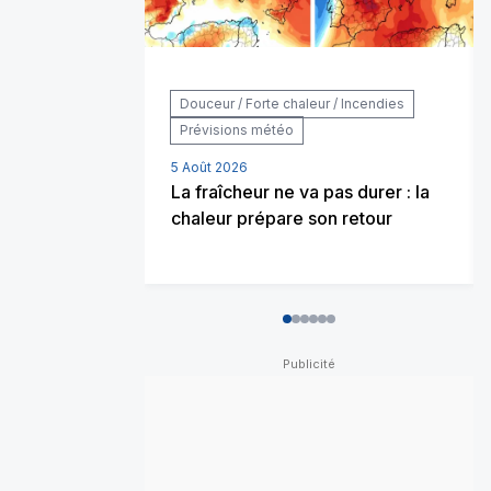
Douceur / Forte chaleur / Incendies
Prévisions météo
5 Août 2026
La fraîcheur ne va pas durer : la
chaleur prépare son retour
0
1
2
3
4
5