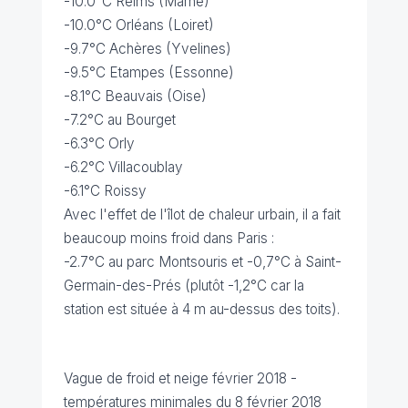
-10.0°C Reims (Marne)
-10.0°C Orléans (Loiret)
-9.7°C Achères (Yvelines)
-9.5°C Etampes (Essonne)
-8.1°C Beauvais (Oise)
-7.2°C au Bourget
-6.3°C Orly
-6.2°C Villacoublay
-6.1°C Roissy
Avec l'effet de l'îlot de chaleur urbain, il a fait
beaucoup moins froid dans Paris :
-2.7°C au parc Montsouris et -0,7°C à Saint-
Germain-des-Prés (plutôt -1,2°C car la
station est située à 4 m au-dessus des toits).
Vague de froid et neige février 2018 -
températures minimales du 8 février 2018