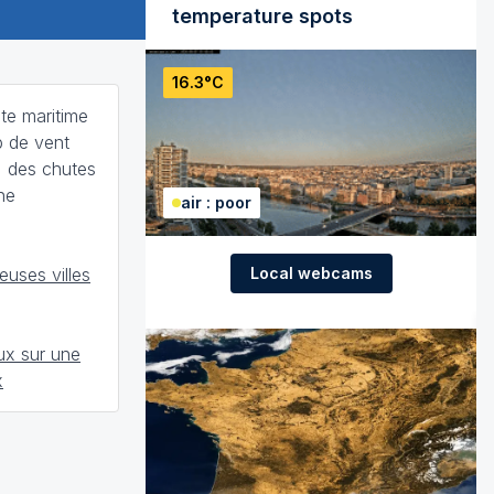
temperature spots
16.3°C
te maritime
p de vent
 des chutes
ne
air : poor
Local webcams
uses villes
ux sur une
x