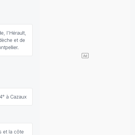
e, l'Hérault,
rdèche et de
tpellier.
34° à Cazaux
 et la côte