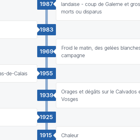
1987
landaise - coup de Galerne et gros
morts ou disparus
1983
Froid le matin, des gelées blanche
1969
campagne
1955
s-de-Calais
Orages et dégâts sur le Calvados e
1939
Vosges
1925
1915
Chaleur