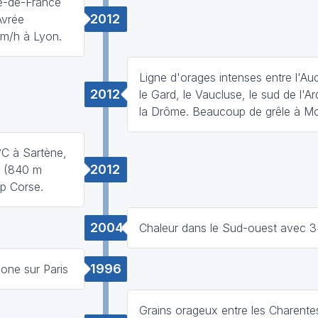
Ile-de-France
2012
Avrée
km/h à Lyon.
Ligne d'orages intenses entre l'Aud
2012
le Gard, le Vaucluse, le sud de l'A
la Drôme. Beaucoup de grêle à Mon
°C à Sartène,
2012
o (840 m
ap Corse.
2004
Chaleur dans le Sud-ouest avec 
1996
zone sur Paris
Grains orageux entre les Charentes