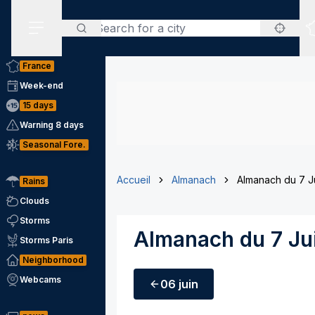
Search
Secondary Menu
France
Week-end
15 days
Warning 8 days
Seasonal Fore.
Accueil
Almanach
Almanach du 7 J
Rains
Clouds
Storms
Almanach du 7 Ju
Storms Paris
Neighborhood
Webcams
06 juin