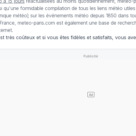
 à 15 jours
réactualisées au moins quotidiennement, meteo-pa
nsi qu'une formidable compilation de tous les liens météo utiles
nique météo
)
sur les événements météo depuis 1850 dans tou
France, meteo-paris.com est également une base de recherches
ternet.
 très coûteux et si vous êtes fidèles et satisfaits, vous ave