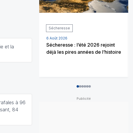
Sécheresse
6 Août 2026
Sécheresse : l’été 2026 rejoint
e et la
déjà les pires années de l’histoire
0
1
2
3
4
5
rafales à 96
sant, 84