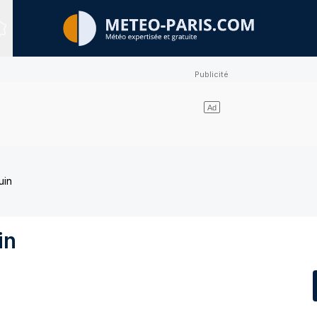
Expert Sites
uin
in