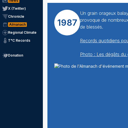
news
X (Twitter)
Un grain orageux balay
Chronicle
provoque de nombreux 
1987
Almanach
de blessés.
Regional Climate
Records quotidiens pou
T°C Records
Photo : Les dégâts du 
Donation