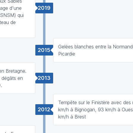
aux Sables
2019
rage d'une
(SNSM) qui
âteau de
Gelées blanches entre la Normandi
2015
Picardie
 en Bretagne.
2013
 dégâts en
.
Tempête sur le Finistère avec des 
2012
km/h à Bignogan, 93 km/h à Oues
km/h à Brest