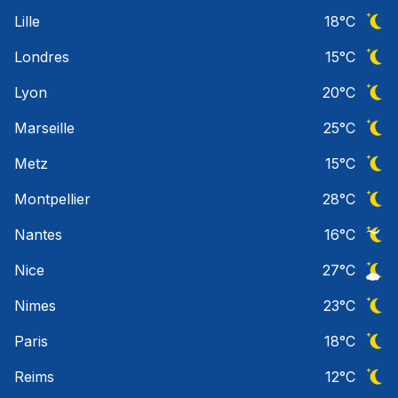
Ciel 
Lille
18
°C
Ciel 
Londres
15
°C
Ciel 
Lyon
20
°C
Ciel 
Marseille
25
°C
Ciel 
Metz
15
°C
Ciel 
Montpellier
28
°C
Ciel 
Nantes
16
°C
Ciel 
Nice
27
°C
Ciel 
Nimes
23
°C
Ciel 
Paris
18
°C
Ciel 
Reims
12
°C
Ciel 