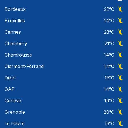
Ciel 
Bordeaux
22
°C
Ciel 
Bruxelles
14
°C
Ciel 
Cannes
23
°C
Ciel 
Chambery
21
°C
Ciel 
Chamrousse
14
°C
Ciel 
Clermont-Ferrand
14
°C
Ciel 
Dijon
15
°C
Ciel 
GAP
14
°C
Ciel 
Geneve
19
°C
Ciel 
Grenoble
20
°C
Ciel 
Le Havre
13
°C