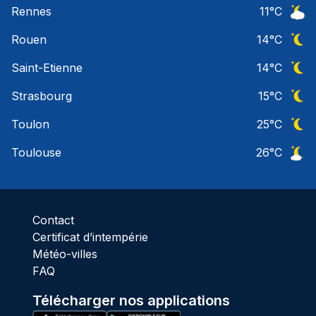
Rennes
11
°C
Ciel 
Rouen
14
°C
Ciel 
Saint-Etienne
14
°C
Ciel 
Strasbourg
15
°C
Ciel 
Toulon
25
°C
Ciel 
Toulouse
26
°C
Ciel 
Contact
Certificat d’intempérie
Météo-villes
FAQ
Télécharger nos applications