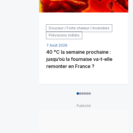
Douceur / Forte chaleur / Incendies
Prévisions météo
7 Août 2026
40 °C la semaine prochaine :
jusqu’où la fournaise va-t-elle
remonter en France ?
0
1
2
3
4
5