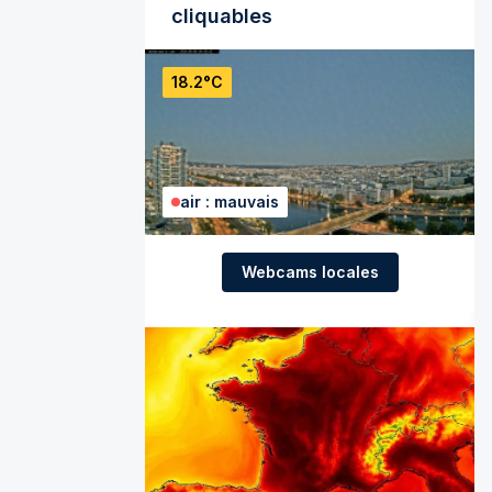
cliquables
18.2°C
air : mauvais
Webcams locales