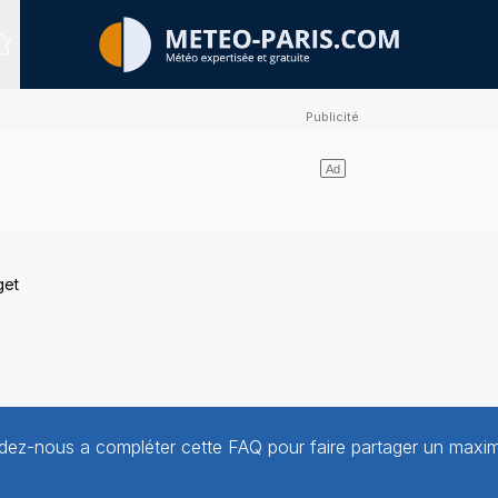
Sites expertisés
get
aidez-nous a compléter cette FAQ pour faire partager un max