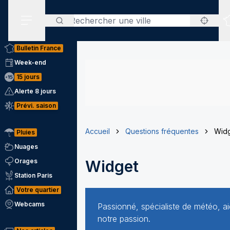
Rechercher
Menu secondaire
Bulletin France
Week-end
15 jours
Alerte 8 jours
Prévi. saison
Accueil
Questions fréquentes
Wid
Pluies
Nuages
Orages
Widget
Station Paris
Votre quartier
Webcams
Passionné, spécialiste de météo, 
notre passion.