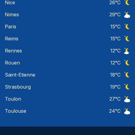
Nice
26
°C
Ciel 
Nimes
29
°C
Ciel 
Paris
15
°C
Ciel 
Reims
15
°C
Ciel 
Rennes
12
°C
Ciel 
Rouen
12
°C
Ciel 
Saint-Etienne
18
°C
Ciel 
Strasbourg
19
°C
Ciel 
Toulon
27
°C
Ciel 
Toulouse
24
°C
Ciel 