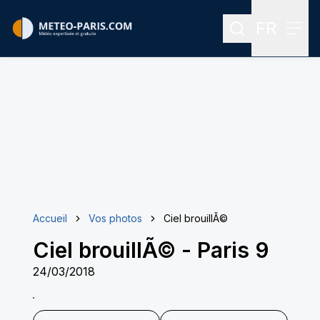
FR
Rechercher
Menu
Menu des
Accueil
Vos photos
Ciel brouillÃ©
Ciel brouillÃ©
-
Paris 9
24/03/2018