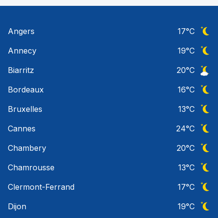
Angers
17
°C
Ciel 
Annecy
19
°C
Ciel 
Biarritz
20
°C
Ciel 
Bordeaux
16
°C
Ciel 
Bruxelles
13
°C
Ciel 
Cannes
24
°C
Ciel 
Chambery
20
°C
Ciel 
Chamrousse
13
°C
Ciel 
Clermont-Ferrand
17
°C
Ciel 
Dijon
19
°C
Ciel 