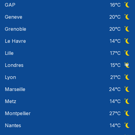
GAP
16
°C
Ciel 
Geneve
20
°C
Ciel 
Grenoble
20
°C
Ciel 
Le Havre
14
°C
Ciel 
Lille
17
°C
Ciel 
Londres
15
°C
Ciel 
Lyon
21
°C
Ciel 
Marseille
24
°C
Ciel 
Metz
14
°C
Ciel 
Montpellier
27
°C
Ciel 
Nantes
14
°C
Ciel 