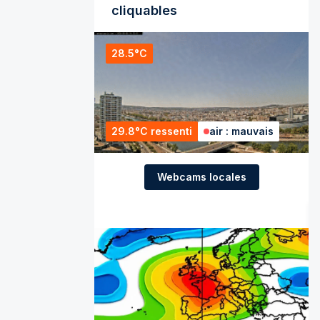
cliquables
28.5°C
29.8°C ressenti
air : mauvais
Webcams locales