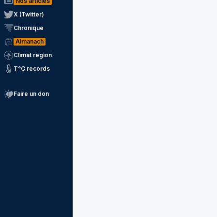
Nos articles
X (Twitter)
Chronique
Almanach
Climat région
T°C records
Faire un don