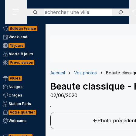
Rechercher
Menu secondaire
Bulletin France
Week-end
15 jours
Alerte 8 jours
Prévi. saison
Accueil
Vos photos
Beaute classiq
Pluies
Beaute classique
-
Nuages
02/06/2020
Orages
Station Paris
Votre quartier
Photo précéden
Webcams