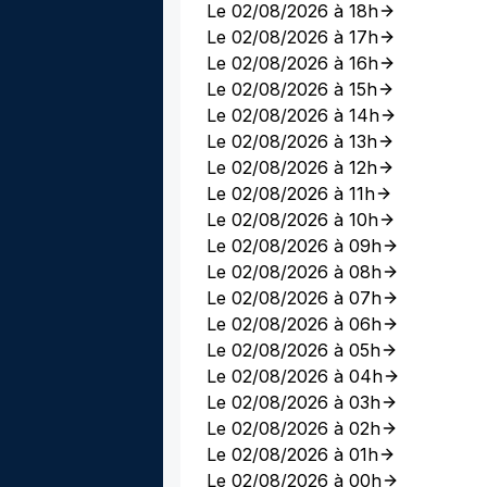
Le 02/08/2026 à 18h
Le 02/08/2026 à 17h
Le 02/08/2026 à 16h
Le 02/08/2026 à 15h
Le 02/08/2026 à 14h
Le 02/08/2026 à 13h
Le 02/08/2026 à 12h
Le 02/08/2026 à 11h
Le 02/08/2026 à 10h
Le 02/08/2026 à 09h
Le 02/08/2026 à 08h
Le 02/08/2026 à 07h
Le 02/08/2026 à 06h
Le 02/08/2026 à 05h
Le 02/08/2026 à 04h
Le 02/08/2026 à 03h
Le 02/08/2026 à 02h
Le 02/08/2026 à 01h
Le 02/08/2026 à 00h