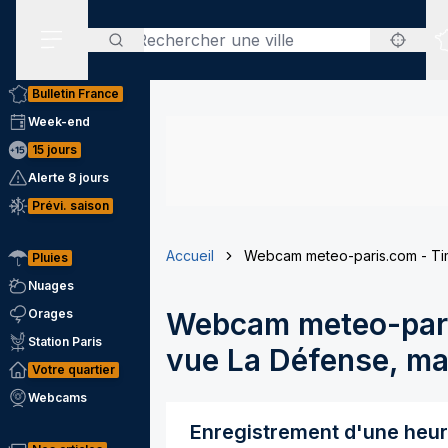
Rechercher
Menu secondaire
Bulletin France
Week-end
15 jours
Alerte 8 jours
Prévi. saison
Accueil
Webcam meteo-paris.com - Tim
Pluies
Nuages
Orages
Webcam meteo-pari
Station Paris
vue La Défense, mai
Votre quartier
Webcams
Enregistrement d'une heu