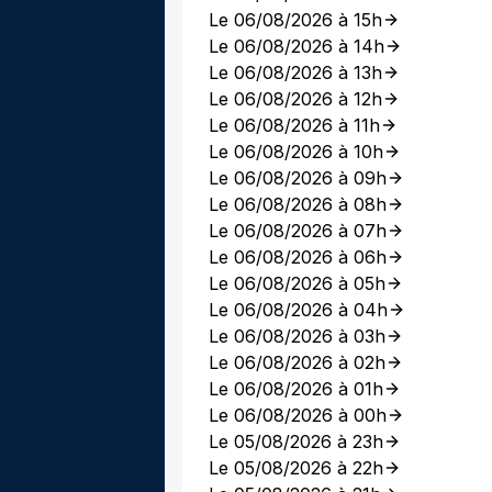
Le 06/08/2026 à 15h
Le 06/08/2026 à 14h
Le 06/08/2026 à 13h
Le 06/08/2026 à 12h
Le 06/08/2026 à 11h
Le 06/08/2026 à 10h
Le 06/08/2026 à 09h
Le 06/08/2026 à 08h
Le 06/08/2026 à 07h
Le 06/08/2026 à 06h
Le 06/08/2026 à 05h
Le 06/08/2026 à 04h
Le 06/08/2026 à 03h
Le 06/08/2026 à 02h
Le 06/08/2026 à 01h
Le 06/08/2026 à 00h
Le 05/08/2026 à 23h
Le 05/08/2026 à 22h