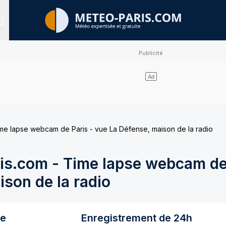
Sites expertisés
e lapse webcam de Paris - vue La Défense, maison de la radio
s.com - Time lapse webcam de 
son de la radio
re
Enregistrement de 24h