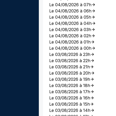
Le 04/08/2026 à 07h
Le 04/08/2026 à 06h
Le 04/08/2026 à 05h
Le 04/08/2026 à 04h
Le 04/08/2026 à 03h
Le 04/08/2026 à 02h
Le 04/08/2026 à 01h
Le 04/08/2026 à 00h
Le 03/08/2026 à 23h
Le 03/08/2026 à 22h
Le 03/08/2026 à 21h
Le 03/08/2026 à 20h
Le 03/08/2026 à 19h
Le 03/08/2026 à 18h
Le 03/08/2026 à 17h
Le 03/08/2026 à 16h
Le 03/08/2026 à 15h
Le 03/08/2026 à 14h