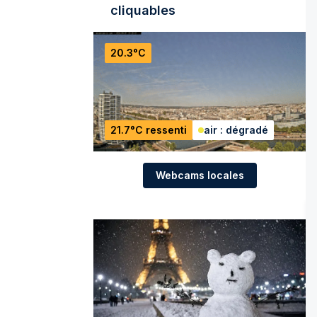
cliquables
20.3°C
21.7°C ressenti
air : dégradé
Webcams locales