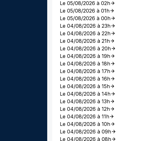
Le 05/08/2026 à 02h
Le 05/08/2026 à 01h
Le 05/08/2026 à 00h
Le 04/08/2026 à 23h
Le 04/08/2026 à 22h
Le 04/08/2026 à 21h
Le 04/08/2026 à 20h
Le 04/08/2026 à 19h
Le 04/08/2026 à 18h
Le 04/08/2026 à 17h
Le 04/08/2026 à 16h
Le 04/08/2026 à 15h
Le 04/08/2026 à 14h
Le 04/08/2026 à 13h
Le 04/08/2026 à 12h
Le 04/08/2026 à 11h
Le 04/08/2026 à 10h
Le 04/08/2026 à 09h
Le 04/08/2026 à 08h