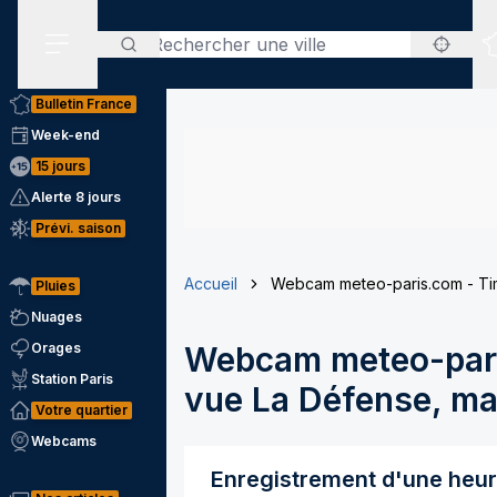
Rechercher
Menu secondaire
Bulletin France
Week-end
15 jours
Alerte 8 jours
Prévi. saison
Accueil
Webcam meteo-paris.com - Tim
Pluies
Nuages
Orages
Webcam meteo-pari
Station Paris
vue La Défense, mai
Votre quartier
Webcams
Enregistrement d'une heu