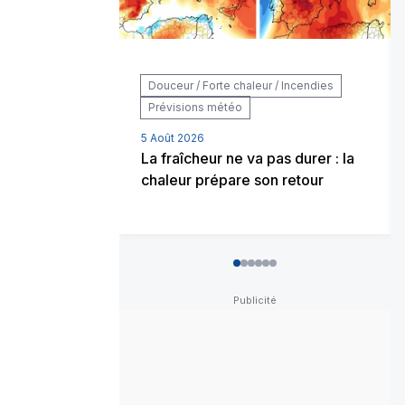
Douceur / Forte chaleur / Incendies
Prévisions météo
5 Août 2026
La fraîcheur ne va pas durer : la
chaleur prépare son retour
0
1
2
3
4
5