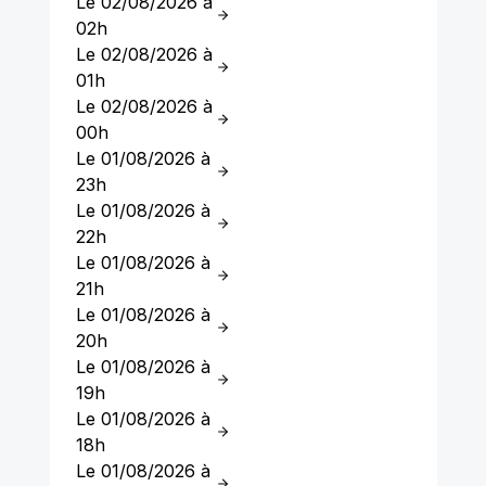
Le 02/08/2026 à
02h
Le 02/08/2026 à
01h
Le 02/08/2026 à
00h
Le 01/08/2026 à
23h
Le 01/08/2026 à
22h
Le 01/08/2026 à
21h
Le 01/08/2026 à
20h
Le 01/08/2026 à
19h
Le 01/08/2026 à
18h
Le 01/08/2026 à