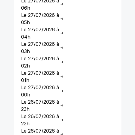
Le 27/07/2026 à
06h
Le 27/07/2026 à
05h
Le 27/07/2026 à
04h
Le 27/07/2026 à
03h
Le 27/07/2026 à
02h
Le 27/07/2026 à
01h
Le 27/07/2026 à
00h
Le 26/07/2026 à
23h
Le 26/07/2026 à
22h
Le 26/07/2026 à