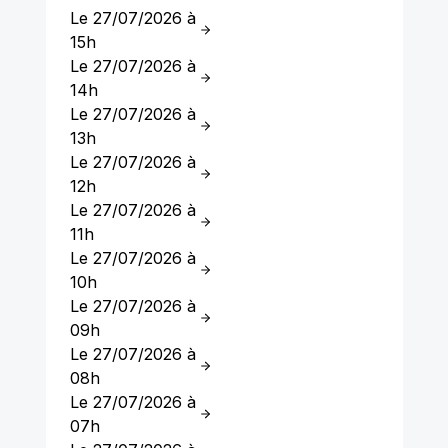
Le 27/07/2026 à
15h
Le 27/07/2026 à
14h
Le 27/07/2026 à
13h
Le 27/07/2026 à
12h
Le 27/07/2026 à
11h
Le 27/07/2026 à
10h
Le 27/07/2026 à
09h
Le 27/07/2026 à
08h
Le 27/07/2026 à
07h