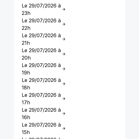
Le 29/07/2026 à
23h
Le 29/07/2026 à
22h
Le 29/07/2026 à
21h
Le 29/07/2026 à
20h
Le 29/07/2026 à
19h
Le 29/07/2026 à
18h
Le 29/07/2026 à
17h
Le 29/07/2026 à
16h
Le 29/07/2026 à
15h