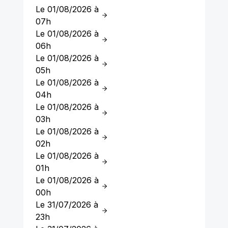
Le 01/08/2026 à
07h
Le 01/08/2026 à
06h
Le 01/08/2026 à
05h
Le 01/08/2026 à
04h
Le 01/08/2026 à
03h
Le 01/08/2026 à
02h
Le 01/08/2026 à
01h
Le 01/08/2026 à
00h
Le 31/07/2026 à
23h