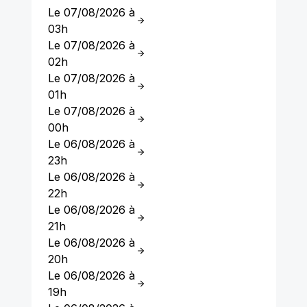
Le 07/08/2026 à
03h
Le 07/08/2026 à
02h
Le 07/08/2026 à
01h
Le 07/08/2026 à
00h
Le 06/08/2026 à
23h
Le 06/08/2026 à
22h
Le 06/08/2026 à
21h
Le 06/08/2026 à
20h
Le 06/08/2026 à
19h