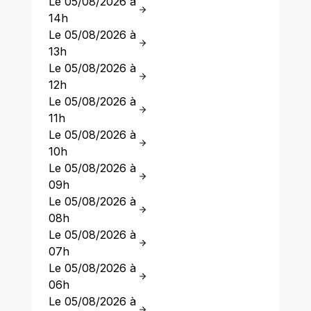
Le 05/08/2026 à
14h
Le 05/08/2026 à
13h
Le 05/08/2026 à
12h
Le 05/08/2026 à
11h
Le 05/08/2026 à
10h
Le 05/08/2026 à
09h
Le 05/08/2026 à
08h
Le 05/08/2026 à
07h
Le 05/08/2026 à
06h
Le 05/08/2026 à