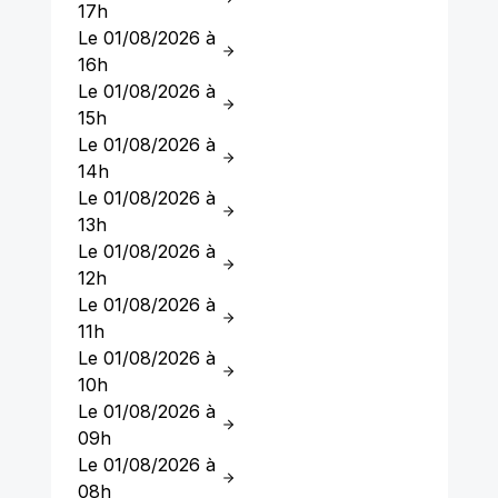
17h
Le 01/08/2026 à
16h
Le 01/08/2026 à
15h
Le 01/08/2026 à
14h
Le 01/08/2026 à
13h
Le 01/08/2026 à
12h
Le 01/08/2026 à
11h
Le 01/08/2026 à
10h
Le 01/08/2026 à
09h
Le 01/08/2026 à
08h