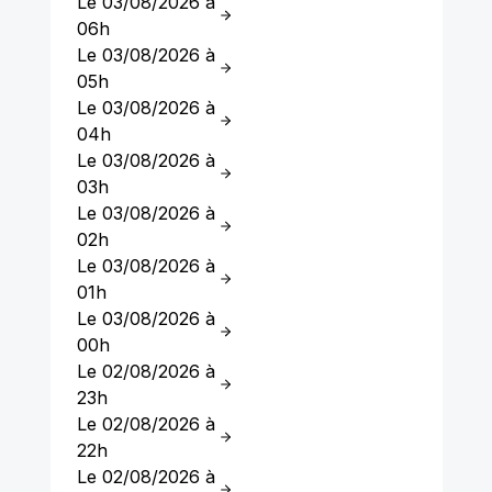
Le 03/08/2026 à
06h
Le 03/08/2026 à
05h
Le 03/08/2026 à
04h
Le 03/08/2026 à
03h
Le 03/08/2026 à
02h
Le 03/08/2026 à
01h
Le 03/08/2026 à
00h
Le 02/08/2026 à
23h
Le 02/08/2026 à
22h
Le 02/08/2026 à