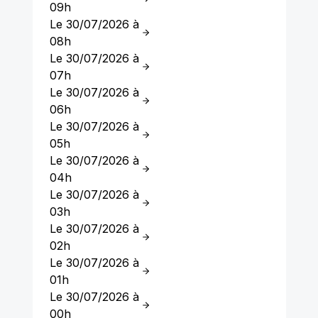
09h
Le 30/07/2026 à
08h
Le 30/07/2026 à
07h
Le 30/07/2026 à
06h
Le 30/07/2026 à
05h
Le 30/07/2026 à
04h
Le 30/07/2026 à
03h
Le 30/07/2026 à
02h
Le 30/07/2026 à
01h
Le 30/07/2026 à
00h