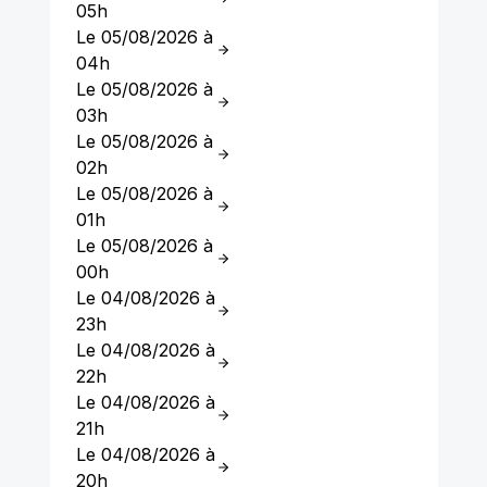
05h
Le 05/08/2026 à
04h
Le 05/08/2026 à
03h
Le 05/08/2026 à
02h
Le 05/08/2026 à
01h
Le 05/08/2026 à
00h
Le 04/08/2026 à
23h
Le 04/08/2026 à
22h
Le 04/08/2026 à
21h
Le 04/08/2026 à
20h