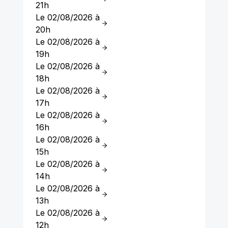
21h
Le 02/08/2026 à
20h
Le 02/08/2026 à
19h
Le 02/08/2026 à
18h
Le 02/08/2026 à
17h
Le 02/08/2026 à
16h
Le 02/08/2026 à
15h
Le 02/08/2026 à
14h
Le 02/08/2026 à
13h
Le 02/08/2026 à
12h