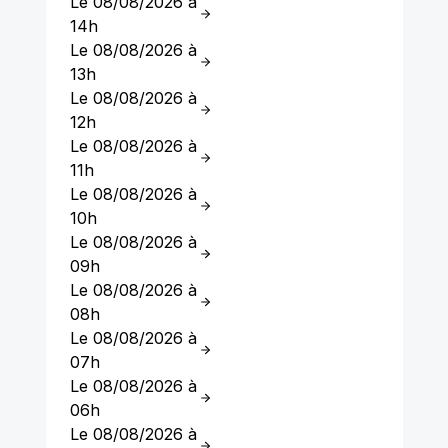
Le 08/08/2026 à
14h
Le 08/08/2026 à
13h
Le 08/08/2026 à
12h
Le 08/08/2026 à
11h
Le 08/08/2026 à
10h
Le 08/08/2026 à
09h
Le 08/08/2026 à
08h
Le 08/08/2026 à
07h
Le 08/08/2026 à
06h
Le 08/08/2026 à