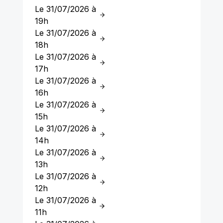
Le 31/07/2026 à
19h
Le 31/07/2026 à
18h
Le 31/07/2026 à
17h
Le 31/07/2026 à
16h
Le 31/07/2026 à
15h
Le 31/07/2026 à
14h
Le 31/07/2026 à
13h
Le 31/07/2026 à
12h
Le 31/07/2026 à
11h