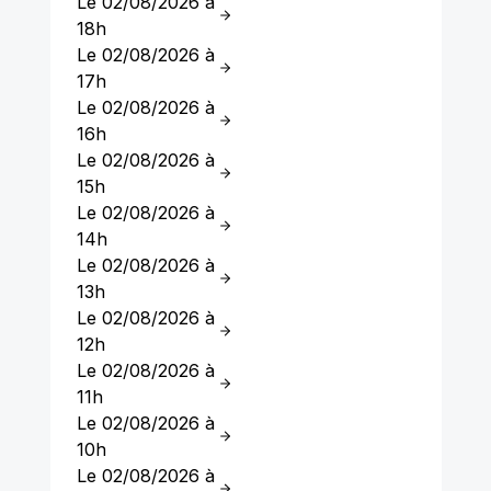
Le 02/08/2026 à
18h
Le 02/08/2026 à
17h
Le 02/08/2026 à
16h
Le 02/08/2026 à
15h
Le 02/08/2026 à
14h
Le 02/08/2026 à
13h
Le 02/08/2026 à
12h
Le 02/08/2026 à
11h
Le 02/08/2026 à
10h
Le 02/08/2026 à