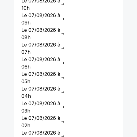
Le 07/08/2026 à
10h
Le 07/08/2026 à
09h
Le 07/08/2026 à
08h
Le 07/08/2026 à
07h
Le 07/08/2026 à
06h
Le 07/08/2026 à
05h
Le 07/08/2026 à
04h
Le 07/08/2026 à
03h
Le 07/08/2026 à
02h
Le 07/08/2026 à