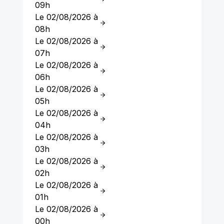
09h
Le 02/08/2026 à
08h
Le 02/08/2026 à
07h
Le 02/08/2026 à
06h
Le 02/08/2026 à
05h
Le 02/08/2026 à
04h
Le 02/08/2026 à
03h
Le 02/08/2026 à
02h
Le 02/08/2026 à
01h
Le 02/08/2026 à
00h