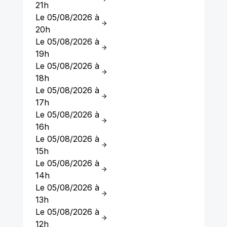
21h
Le 05/08/2026 à
20h
Le 05/08/2026 à
19h
Le 05/08/2026 à
18h
Le 05/08/2026 à
17h
Le 05/08/2026 à
16h
Le 05/08/2026 à
15h
Le 05/08/2026 à
14h
Le 05/08/2026 à
13h
Le 05/08/2026 à
12h