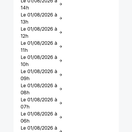
Le 01/08/2026 à
14h
Le 01/08/2026 à
13h
Le 01/08/2026 à
12h
Le 01/08/2026 à
11h
Le 01/08/2026 à
10h
Le 01/08/2026 à
09h
Le 01/08/2026 à
08h
Le 01/08/2026 à
07h
Le 01/08/2026 à
06h
Le 01/08/2026 à