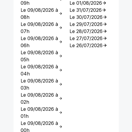
09h
Le 01/08/2026
Le 09/08/2026 à
Le 31/07/2026
08h
Le 30/07/2026
Le 09/08/2026 à
Le 29/07/2026
07h
Le 28/07/2026
Le 09/08/2026 à
Le 27/07/2026
06h
Le 26/07/2026
Le 09/08/2026 à
05h
Le 09/08/2026 à
04h
Le 09/08/2026 à
03h
Le 09/08/2026 à
02h
Le 09/08/2026 à
01h
Le 09/08/2026 à
00h