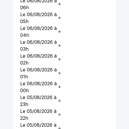
Le 06/08/2026 à
06h
Le 06/08/2026 à
05h
Le 06/08/2026 à
04h
Le 06/08/2026 à
03h
Le 06/08/2026 à
02h
Le 06/08/2026 à
01h
Le 06/08/2026 à
00h
Le 05/08/2026 à
23h
Le 05/08/2026 à
22h
Le 05/08/2026 à