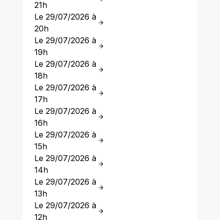
21h
Le 29/07/2026 à
20h
Le 29/07/2026 à
19h
Le 29/07/2026 à
18h
Le 29/07/2026 à
17h
Le 29/07/2026 à
16h
Le 29/07/2026 à
15h
Le 29/07/2026 à
14h
Le 29/07/2026 à
13h
Le 29/07/2026 à
12h