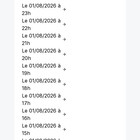
Le 01/08/2026 à
23h
Le 01/08/2026 à
22h
Le 01/08/2026 à
21h
Le 01/08/2026 à
20h
Le 01/08/2026 à
19h
Le 01/08/2026 à
18h
Le 01/08/2026 à
17h
Le 01/08/2026 à
16h
Le 01/08/2026 à
15h