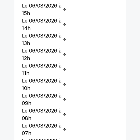
Le 06/08/2026 à
15h
Le 06/08/2026 à
14h
Le 06/08/2026 à
13h
Le 06/08/2026 à
12h
Le 06/08/2026 à
11h
Le 06/08/2026 à
10h
Le 06/08/2026 à
09h
Le 06/08/2026 à
08h
Le 06/08/2026 à
07h