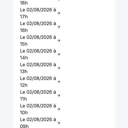
18h
Le 02/08/2026 à
17h
Le 02/08/2026 à
16h
Le 02/08/2026 à
15h
Le 02/08/2026 à
14h
Le 02/08/2026 à
13h
Le 02/08/2026 à
12h
Le 02/08/2026 à
11h
Le 02/08/2026 à
10h
Le 02/08/2026 à
09h