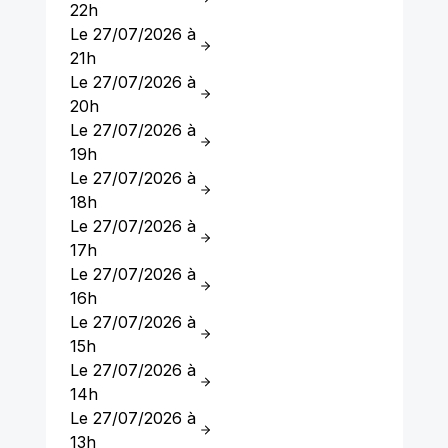
22h
Le 27/07/2026 à
21h
Le 27/07/2026 à
20h
Le 27/07/2026 à
19h
Le 27/07/2026 à
18h
Le 27/07/2026 à
17h
Le 27/07/2026 à
16h
Le 27/07/2026 à
15h
Le 27/07/2026 à
14h
Le 27/07/2026 à
13h