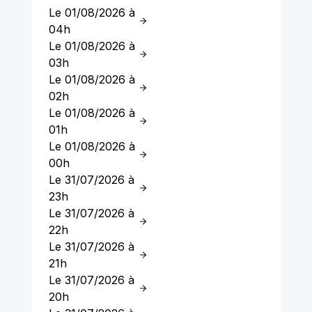
Le 01/08/2026 à
04h
Le 01/08/2026 à
03h
Le 01/08/2026 à
02h
Le 01/08/2026 à
01h
Le 01/08/2026 à
00h
Le 31/07/2026 à
23h
Le 31/07/2026 à
22h
Le 31/07/2026 à
21h
Le 31/07/2026 à
20h