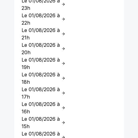
Le 01/08/2026 à
23h
Le 01/08/2026 à
22h
Le 01/08/2026 à
21h
Le 01/08/2026 à
20h
Le 01/08/2026 à
19h
Le 01/08/2026 à
18h
Le 01/08/2026 à
17h
Le 01/08/2026 à
16h
Le 01/08/2026 à
15h
Le 01/08/2026 à