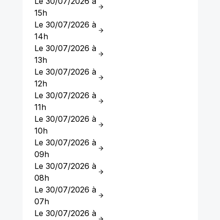
Le 30/07/2026 à
15h
Le 30/07/2026 à
14h
Le 30/07/2026 à
13h
Le 30/07/2026 à
12h
Le 30/07/2026 à
11h
Le 30/07/2026 à
10h
Le 30/07/2026 à
09h
Le 30/07/2026 à
08h
Le 30/07/2026 à
07h
Le 30/07/2026 à