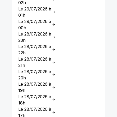
02h
Le 29/07/2026 à
01h
Le 29/07/2026 à
00h
Le 28/07/2026 à
23h
Le 28/07/2026 à
22h
Le 28/07/2026 à
21h
Le 28/07/2026 à
20h
Le 28/07/2026 à
19h
Le 28/07/2026 à
18h
Le 28/07/2026 à
17h