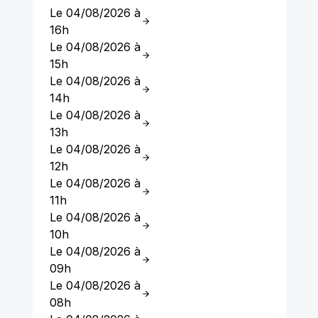
Le 04/08/2026 à
16h
Le 04/08/2026 à
15h
Le 04/08/2026 à
14h
Le 04/08/2026 à
13h
Le 04/08/2026 à
12h
Le 04/08/2026 à
11h
Le 04/08/2026 à
10h
Le 04/08/2026 à
09h
Le 04/08/2026 à
08h