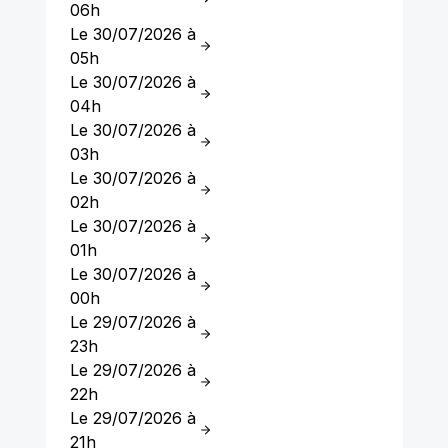
06h
Le 30/07/2026 à
05h
Le 30/07/2026 à
04h
Le 30/07/2026 à
03h
Le 30/07/2026 à
02h
Le 30/07/2026 à
01h
Le 30/07/2026 à
00h
Le 29/07/2026 à
23h
Le 29/07/2026 à
22h
Le 29/07/2026 à
21h