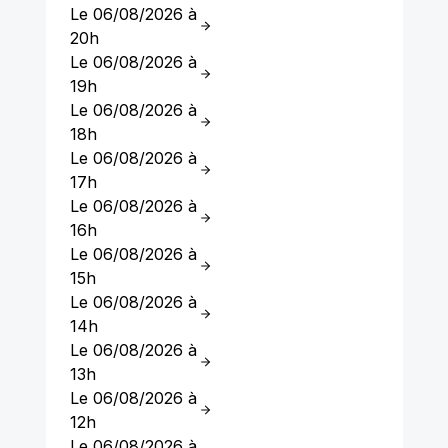
Le 06/08/2026 à
20h
Le 06/08/2026 à
19h
Le 06/08/2026 à
18h
Le 06/08/2026 à
17h
Le 06/08/2026 à
16h
Le 06/08/2026 à
15h
Le 06/08/2026 à
14h
Le 06/08/2026 à
13h
Le 06/08/2026 à
12h
Le 06/08/2026 à