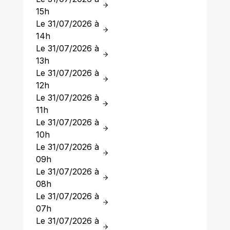
15h
Le 31/07/2026 à
14h
Le 31/07/2026 à
13h
Le 31/07/2026 à
12h
Le 31/07/2026 à
11h
Le 31/07/2026 à
10h
Le 31/07/2026 à
09h
Le 31/07/2026 à
08h
Le 31/07/2026 à
07h
Le 31/07/2026 à