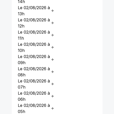
14h
Le 02/08/2026 à
13h
Le 02/08/2026 à
12h
Le 02/08/2026 à
11h
Le 02/08/2026 à
10h
Le 02/08/2026 à
09h
Le 02/08/2026 à
08h
Le 02/08/2026 à
07h
Le 02/08/2026 à
06h
Le 02/08/2026 à
05h