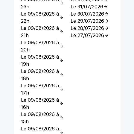
23h
Le 31/07/2026
Le 09/08/2026 à
Le 30/07/2026
22h
Le 29/07/2026
Le 09/08/2026 à
Le 28/07/2026
21h
Le 27/07/2026
Le 09/08/2026 à
20h
Le 09/08/2026 à
19h
Le 09/08/2026 à
18h
Le 09/08/2026 à
17h
Le 09/08/2026 à
16h
Le 09/08/2026 à
15h
Le 09/08/2026 à