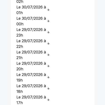
02h
Le 30/07/2026 à
01h
Le 30/07/2026 à
00h
Le 29/07/2026 à
23h
Le 29/07/2026 à
22h
Le 29/07/2026 à
21h
Le 29/07/2026 à
20h
Le 29/07/2026 à
19h
Le 29/07/2026 à
18h
Le 29/07/2026 à
17h