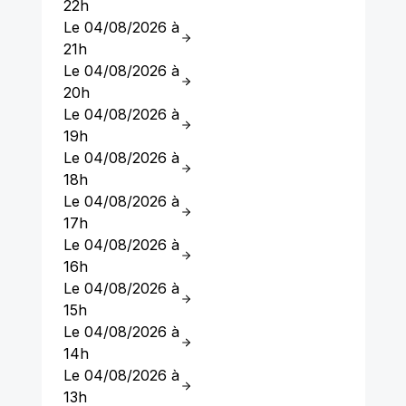
22h
Le 04/08/2026 à
21h
Le 04/08/2026 à
20h
Le 04/08/2026 à
19h
Le 04/08/2026 à
18h
Le 04/08/2026 à
17h
Le 04/08/2026 à
16h
Le 04/08/2026 à
15h
Le 04/08/2026 à
14h
Le 04/08/2026 à
13h