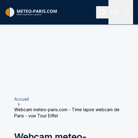
FR
Rechercher
Menu
Menu des
Accueil
Webcam meteo-paris.com - Time lapse webcam de
Paris - vue Tour Eiffel
Webcam meteo-