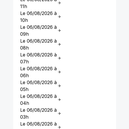
11h
Le 06/08/2026 à
10h
Le 06/08/2026 à
09h
Le 06/08/2026 à
08h
Le 06/08/2026 à
07h
Le 06/08/2026 à
06h
Le 06/08/2026 à
05h
Le 06/08/2026 à
04h
Le 06/08/2026 à
03h
Le 06/08/2026 à