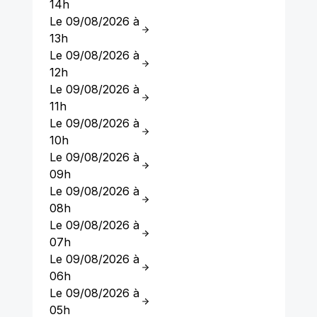
14h
Le 09/08/2026 à
13h
Le 09/08/2026 à
12h
Le 09/08/2026 à
11h
Le 09/08/2026 à
10h
Le 09/08/2026 à
09h
Le 09/08/2026 à
08h
Le 09/08/2026 à
07h
Le 09/08/2026 à
06h
Le 09/08/2026 à
05h