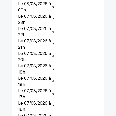
Le 08/08/2026 à
00h
Le 07/08/2026 à
23h
Le 07/08/2026 à
22h
Le 07/08/2026 à
21h
Le 07/08/2026 à
20h
Le 07/08/2026 à
19h
Le 07/08/2026 à
18h
Le 07/08/2026 à
17h
Le 07/08/2026 à
16h
Le 07/08/2026 à