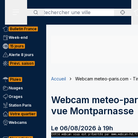
Rechercher
Menu secondaire
Bulletin France
Week-end
15 jours
Alerte 8 jours
Prévi. saison
Accueil
Webcam meteo-paris.com - Ti
Pluies
Nuages
Orages
Webcam meteo-pari
Station Paris
vue Montparnasse
Votre quartier
Webcams
Le 06/08/2026 à 19h