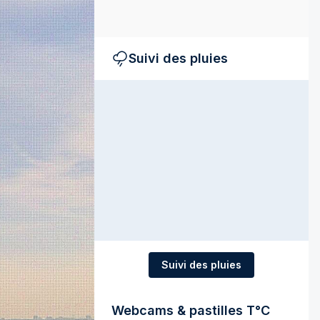
Suivi des pluies
Suivi des pluies
Webcams & pastilles T°C