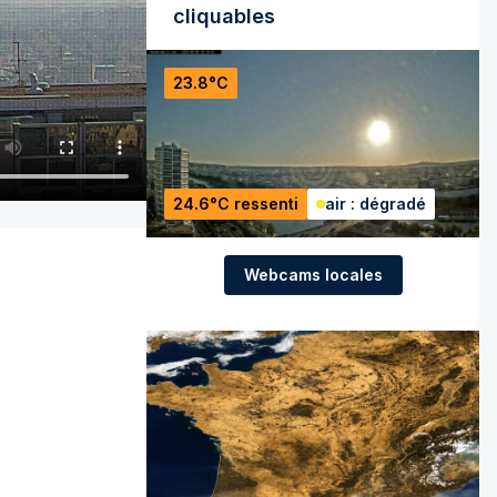
cliquables
23.8°C
24.6°C ressenti
air : dégradé
Webcams locales