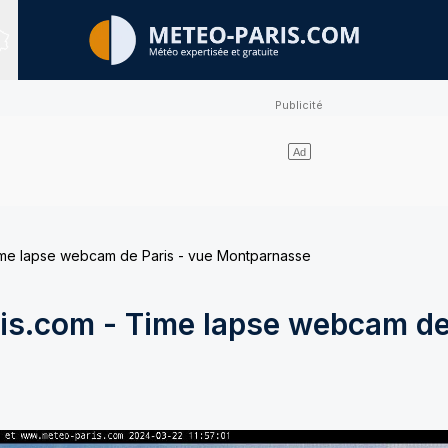
Sites expertisés
me lapse webcam de Paris - vue Montparnasse
s.com - Time lapse webcam de 