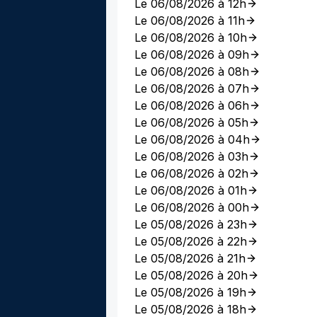
Le 06/08/2026 à 12h
Le 06/08/2026 à 11h
Le 06/08/2026 à 10h
Le 06/08/2026 à 09h
Le 06/08/2026 à 08h
Le 06/08/2026 à 07h
Le 06/08/2026 à 06h
Le 06/08/2026 à 05h
Le 06/08/2026 à 04h
Le 06/08/2026 à 03h
Le 06/08/2026 à 02h
Le 06/08/2026 à 01h
Le 06/08/2026 à 00h
Le 05/08/2026 à 23h
Le 05/08/2026 à 22h
Le 05/08/2026 à 21h
Le 05/08/2026 à 20h
Le 05/08/2026 à 19h
Le 05/08/2026 à 18h