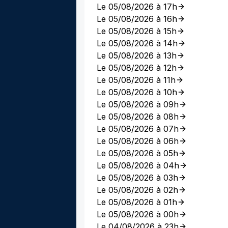
Le 05/08/2026 à 17h
Le 05/08/2026 à 16h
Le 05/08/2026 à 15h
Le 05/08/2026 à 14h
Le 05/08/2026 à 13h
Le 05/08/2026 à 12h
Le 05/08/2026 à 11h
Le 05/08/2026 à 10h
Le 05/08/2026 à 09h
Le 05/08/2026 à 08h
Le 05/08/2026 à 07h
Le 05/08/2026 à 06h
Le 05/08/2026 à 05h
Le 05/08/2026 à 04h
Le 05/08/2026 à 03h
Le 05/08/2026 à 02h
Le 05/08/2026 à 01h
Le 05/08/2026 à 00h
Le 04/08/2026 à 23h