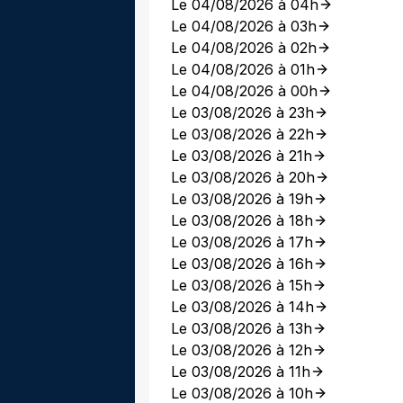
Le 04/08/2026 à 04h
Le 04/08/2026 à 03h
Le 04/08/2026 à 02h
Le 04/08/2026 à 01h
Le 04/08/2026 à 00h
Le 03/08/2026 à 23h
Le 03/08/2026 à 22h
Le 03/08/2026 à 21h
Le 03/08/2026 à 20h
Le 03/08/2026 à 19h
Le 03/08/2026 à 18h
Le 03/08/2026 à 17h
Le 03/08/2026 à 16h
Le 03/08/2026 à 15h
Le 03/08/2026 à 14h
Le 03/08/2026 à 13h
Le 03/08/2026 à 12h
Le 03/08/2026 à 11h
Le 03/08/2026 à 10h