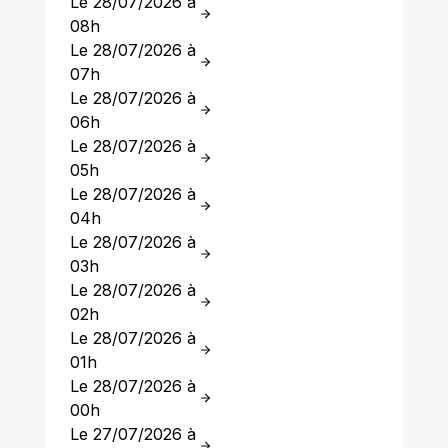
Le 28/07/2026 à
08h
Le 28/07/2026 à
07h
Le 28/07/2026 à
06h
Le 28/07/2026 à
05h
Le 28/07/2026 à
04h
Le 28/07/2026 à
03h
Le 28/07/2026 à
02h
Le 28/07/2026 à
01h
Le 28/07/2026 à
00h
Le 27/07/2026 à