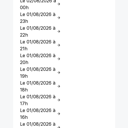
Le 02/08/2026 à
00h
Le 01/08/2026 à
23h
Le 01/08/2026 à
22h
Le 01/08/2026 à
21h
Le 01/08/2026 à
20h
Le 01/08/2026 à
19h
Le 01/08/2026 à
18h
Le 01/08/2026 à
17h
Le 01/08/2026 à
16h
Le 01/08/2026 à