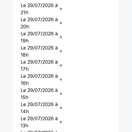
Le 29/07/2026 à
21h
Le 29/07/2026 à
20h
Le 29/07/2026 à
19h
Le 29/07/2026 à
18h
Le 29/07/2026 à
17h
Le 29/07/2026 à
16h
Le 29/07/2026 à
15h
Le 29/07/2026 à
14h
Le 29/07/2026 à
13h