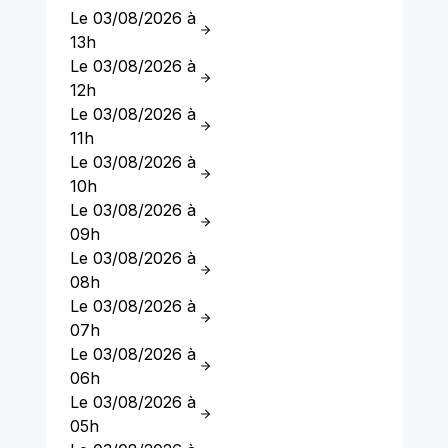
Le 03/08/2026 à
13h
Le 03/08/2026 à
12h
Le 03/08/2026 à
11h
Le 03/08/2026 à
10h
Le 03/08/2026 à
09h
Le 03/08/2026 à
08h
Le 03/08/2026 à
07h
Le 03/08/2026 à
06h
Le 03/08/2026 à
05h