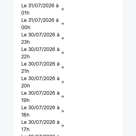
Le 31/07/2026 à
01h
Le 31/07/2026 à
00h
Le 30/07/2026 à
23h
Le 30/07/2026 à
22h
Le 30/07/2026 à
21h
Le 30/07/2026 à
20h
Le 30/07/2026 à
19h
Le 30/07/2026 à
18h
Le 30/07/2026 à
17h