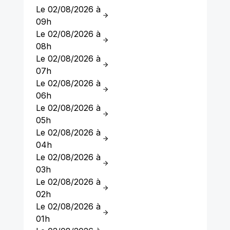
Le 02/08/2026 à
09h
Le 02/08/2026 à
08h
Le 02/08/2026 à
07h
Le 02/08/2026 à
06h
Le 02/08/2026 à
05h
Le 02/08/2026 à
04h
Le 02/08/2026 à
03h
Le 02/08/2026 à
02h
Le 02/08/2026 à
01h