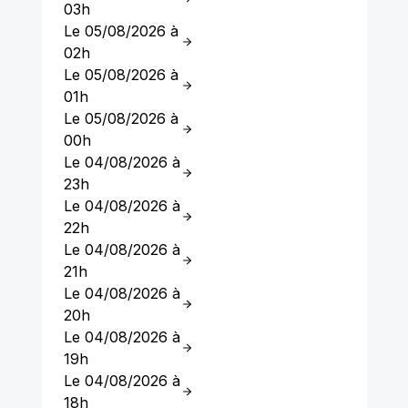
03h
Le 05/08/2026 à
02h
Le 05/08/2026 à
01h
Le 05/08/2026 à
00h
Le 04/08/2026 à
23h
Le 04/08/2026 à
22h
Le 04/08/2026 à
21h
Le 04/08/2026 à
20h
Le 04/08/2026 à
19h
Le 04/08/2026 à
18h