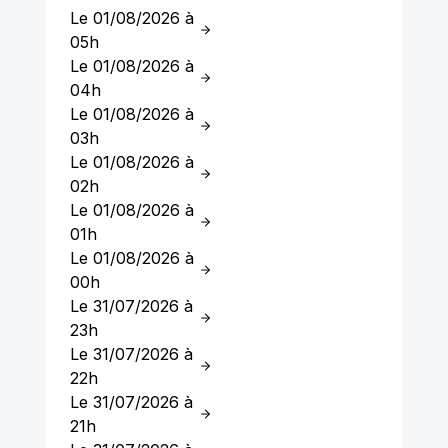
Le 01/08/2026 à
05h
Le 01/08/2026 à
04h
Le 01/08/2026 à
03h
Le 01/08/2026 à
02h
Le 01/08/2026 à
01h
Le 01/08/2026 à
00h
Le 31/07/2026 à
23h
Le 31/07/2026 à
22h
Le 31/07/2026 à
21h