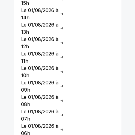
15h
Le 01/08/2026 à
14h
Le 01/08/2026 à
13h
Le 01/08/2026 à
12h
Le 01/08/2026 à
11h
Le 01/08/2026 à
10h
Le 01/08/2026 à
09h
Le 01/08/2026 à
08h
Le 01/08/2026 à
07h
Le 01/08/2026 à
06h