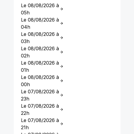
Le 08/08/2026 à
05h
Le 08/08/2026 à
04h
Le 08/08/2026 à
03h
Le 08/08/2026 à
02h
Le 08/08/2026 à
01h
Le 08/08/2026 à
00h
Le 07/08/2026 à
23h
Le 07/08/2026 à
22h
Le 07/08/2026 à
21h