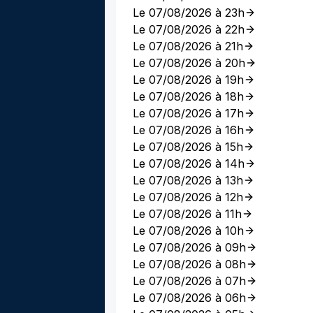
Le 07/08/2026 à 23h
Le 07/08/2026 à 22h
Le 07/08/2026 à 21h
Le 07/08/2026 à 20h
Le 07/08/2026 à 19h
Le 07/08/2026 à 18h
Le 07/08/2026 à 17h
Le 07/08/2026 à 16h
Le 07/08/2026 à 15h
Le 07/08/2026 à 14h
Le 07/08/2026 à 13h
Le 07/08/2026 à 12h
Le 07/08/2026 à 11h
Le 07/08/2026 à 10h
Le 07/08/2026 à 09h
Le 07/08/2026 à 08h
Le 07/08/2026 à 07h
Le 07/08/2026 à 06h