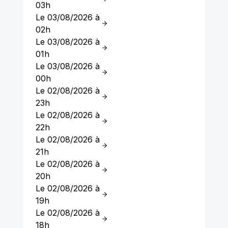
03h
Le 03/08/2026 à
02h
Le 03/08/2026 à
01h
Le 03/08/2026 à
00h
Le 02/08/2026 à
23h
Le 02/08/2026 à
22h
Le 02/08/2026 à
21h
Le 02/08/2026 à
20h
Le 02/08/2026 à
19h
Le 02/08/2026 à
18h