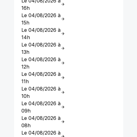
Le 04/08/2026 à
16h
Le 04/08/2026 à
15h
Le 04/08/2026 à
14h
Le 04/08/2026 à
13h
Le 04/08/2026 à
12h
Le 04/08/2026 à
11h
Le 04/08/2026 à
10h
Le 04/08/2026 à
09h
Le 04/08/2026 à
08h
Le 04/08/2026 à