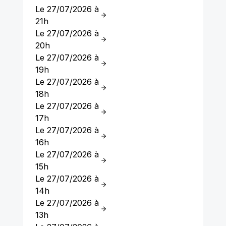
Le 27/07/2026 à
21h
Le 27/07/2026 à
20h
Le 27/07/2026 à
19h
Le 27/07/2026 à
18h
Le 27/07/2026 à
17h
Le 27/07/2026 à
16h
Le 27/07/2026 à
15h
Le 27/07/2026 à
14h
Le 27/07/2026 à
13h