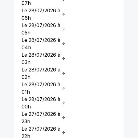
07h
Le 28/07/2026 à
06h
Le 28/07/2026 à
05h
Le 28/07/2026 à
04h
Le 28/07/2026 à
03h
Le 28/07/2026 à
02h
Le 28/07/2026 à
01h
Le 28/07/2026 à
00h
Le 27/07/2026 à
23h
Le 27/07/2026 à
22h