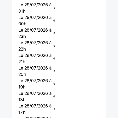
Le 29/07/2026 à
01h
Le 29/07/2026 à
00h
Le 28/07/2026 à
23h
Le 28/07/2026 à
22h
Le 28/07/2026 à
21h
Le 28/07/2026 à
20h
Le 28/07/2026 à
19h
Le 28/07/2026 à
18h
Le 28/07/2026 à
17h