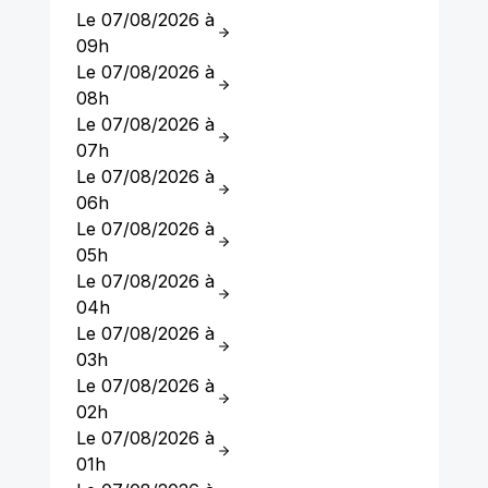
Le 07/08/2026 à
09h
Le 07/08/2026 à
08h
Le 07/08/2026 à
07h
Le 07/08/2026 à
06h
Le 07/08/2026 à
05h
Le 07/08/2026 à
04h
Le 07/08/2026 à
03h
Le 07/08/2026 à
02h
Le 07/08/2026 à
01h