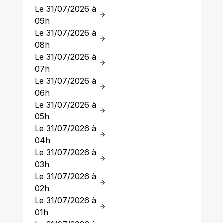
Le 31/07/2026 à
09h
Le 31/07/2026 à
08h
Le 31/07/2026 à
07h
Le 31/07/2026 à
06h
Le 31/07/2026 à
05h
Le 31/07/2026 à
04h
Le 31/07/2026 à
03h
Le 31/07/2026 à
02h
Le 31/07/2026 à
01h