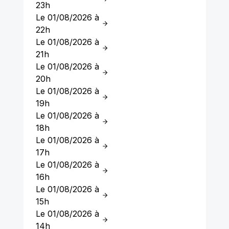
23h
Le 01/08/2026 à
22h
Le 01/08/2026 à
21h
Le 01/08/2026 à
20h
Le 01/08/2026 à
19h
Le 01/08/2026 à
18h
Le 01/08/2026 à
17h
Le 01/08/2026 à
16h
Le 01/08/2026 à
15h
Le 01/08/2026 à
14h