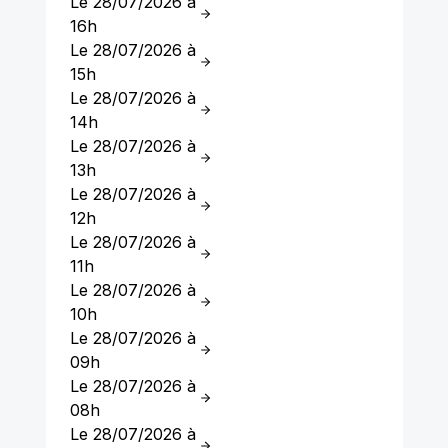
Le 28/07/2026 à
16h
Le 28/07/2026 à
15h
Le 28/07/2026 à
14h
Le 28/07/2026 à
13h
Le 28/07/2026 à
12h
Le 28/07/2026 à
11h
Le 28/07/2026 à
10h
Le 28/07/2026 à
09h
Le 28/07/2026 à
08h
Le 28/07/2026 à