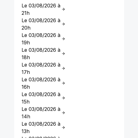
Le 03/08/2026 à
21h
Le 03/08/2026 à
20h
Le 03/08/2026 à
19h
Le 03/08/2026 à
18h
Le 03/08/2026 à
17h
Le 03/08/2026 à
16h
Le 03/08/2026 à
15h
Le 03/08/2026 à
14h
Le 03/08/2026 à
13h