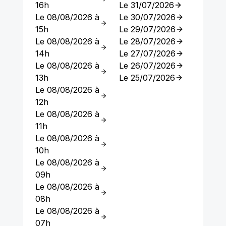
16h
Le 31/07/2026
Le 08/08/2026 à
Le 30/07/2026
15h
Le 29/07/2026
Le 08/08/2026 à
Le 28/07/2026
14h
Le 27/07/2026
Le 08/08/2026 à
Le 26/07/2026
13h
Le 25/07/2026
Le 08/08/2026 à
12h
Le 08/08/2026 à
11h
Le 08/08/2026 à
10h
Le 08/08/2026 à
09h
Le 08/08/2026 à
08h
Le 08/08/2026 à
07h