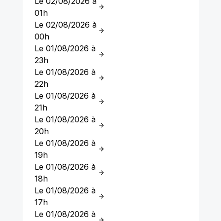
Le 02/08/2026 à
01h
Le 02/08/2026 à
00h
Le 01/08/2026 à
23h
Le 01/08/2026 à
22h
Le 01/08/2026 à
21h
Le 01/08/2026 à
20h
Le 01/08/2026 à
19h
Le 01/08/2026 à
18h
Le 01/08/2026 à
17h
Le 01/08/2026 à