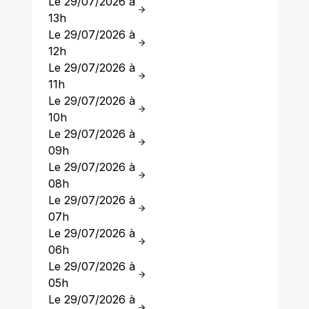
Le 29/07/2026 à
13h
Le 29/07/2026 à
12h
Le 29/07/2026 à
11h
Le 29/07/2026 à
10h
Le 29/07/2026 à
09h
Le 29/07/2026 à
08h
Le 29/07/2026 à
07h
Le 29/07/2026 à
06h
Le 29/07/2026 à
05h
Le 29/07/2026 à