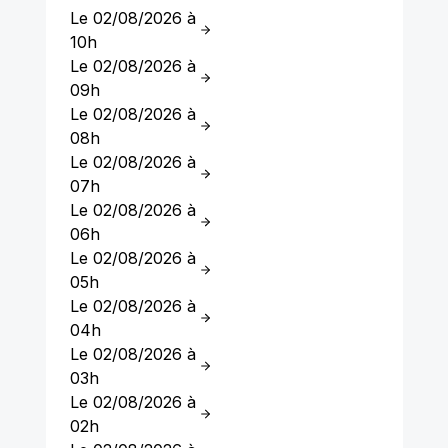
Le 02/08/2026 à
10h
Le 02/08/2026 à
09h
Le 02/08/2026 à
08h
Le 02/08/2026 à
07h
Le 02/08/2026 à
06h
Le 02/08/2026 à
05h
Le 02/08/2026 à
04h
Le 02/08/2026 à
03h
Le 02/08/2026 à
02h