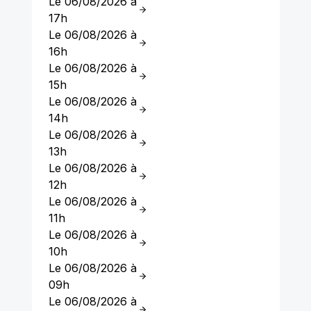
Le 06/08/2026 à
17h
Le 06/08/2026 à
16h
Le 06/08/2026 à
15h
Le 06/08/2026 à
14h
Le 06/08/2026 à
13h
Le 06/08/2026 à
12h
Le 06/08/2026 à
11h
Le 06/08/2026 à
10h
Le 06/08/2026 à
09h
Le 06/08/2026 à