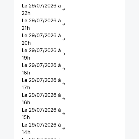
Le 29/07/2026 à
22h
Le 29/07/2026 à
21h
Le 29/07/2026 à
20h
Le 29/07/2026 à
19h
Le 29/07/2026 à
18h
Le 29/07/2026 à
17h
Le 29/07/2026 à
16h
Le 29/07/2026 à
15h
Le 29/07/2026 à
14h