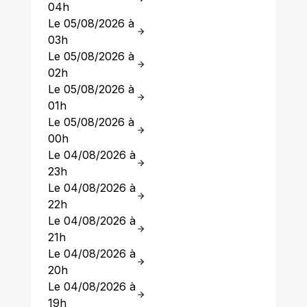
04h
Le 05/08/2026 à
03h
Le 05/08/2026 à
02h
Le 05/08/2026 à
01h
Le 05/08/2026 à
00h
Le 04/08/2026 à
23h
Le 04/08/2026 à
22h
Le 04/08/2026 à
21h
Le 04/08/2026 à
20h
Le 04/08/2026 à
19h