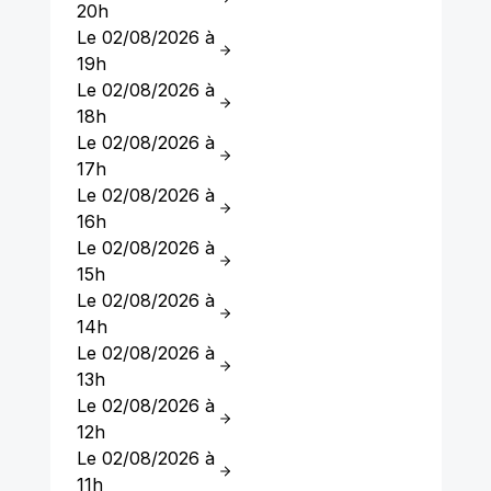
20h
Le 02/08/2026 à
19h
Le 02/08/2026 à
18h
Le 02/08/2026 à
17h
Le 02/08/2026 à
16h
Le 02/08/2026 à
15h
Le 02/08/2026 à
14h
Le 02/08/2026 à
13h
Le 02/08/2026 à
12h
Le 02/08/2026 à
11h