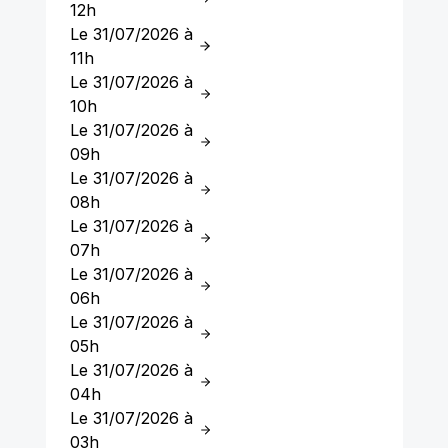
12h
Le 31/07/2026 à
11h
Le 31/07/2026 à
10h
Le 31/07/2026 à
09h
Le 31/07/2026 à
08h
Le 31/07/2026 à
07h
Le 31/07/2026 à
06h
Le 31/07/2026 à
05h
Le 31/07/2026 à
04h
Le 31/07/2026 à
03h