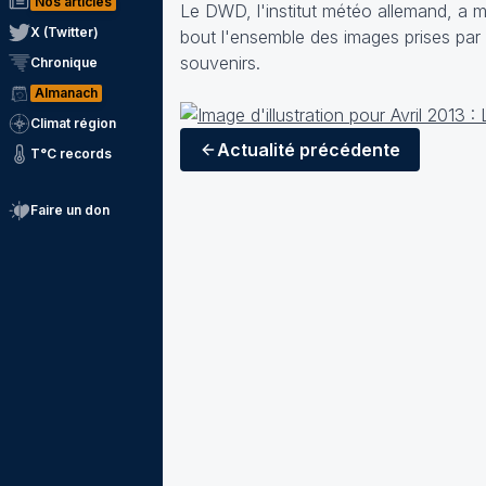
Nos articles
Le DWD, l'institut météo allemand, a mi
X (Twitter)
bout l'ensemble des images prises pa
souvenirs.
Chronique
Almanach
Climat région
Actualité
précédente
T°C records
Faire un don