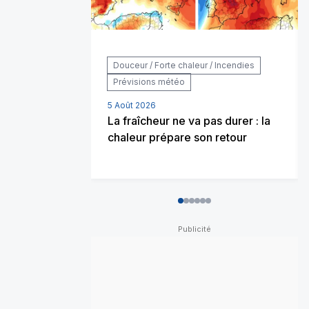
Douceur / Forte chaleur / Incendies
Prévisions météo
5 Août 2026
La fraîcheur ne va pas durer : la
chaleur prépare son retour
0
1
2
3
4
5