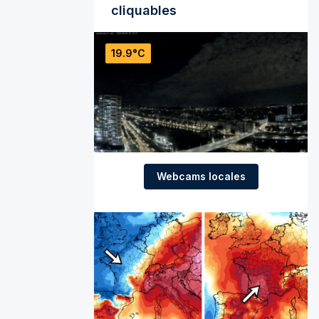
cliquables
19.9°C
Webcams locales