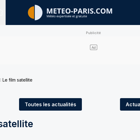
Sites expertisés
: Le film satellite
Toutes
les actualités
Actua
satellite