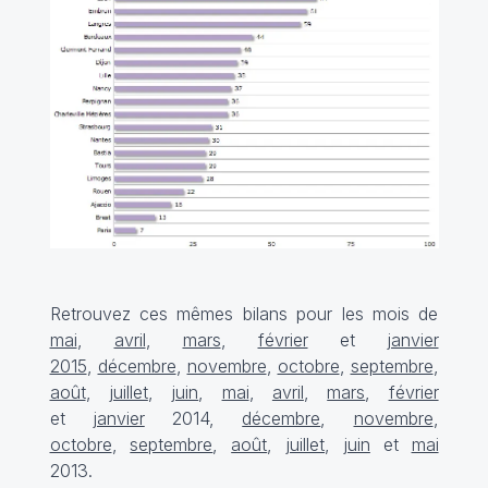
Retrouvez ces mêmes bilans pour les mois de
mai
,
avril
,
mars
,
février
et
janvier
2015
,
décembre
,
novembre
,
octobre
,
septembre
,
août
,
juillet
,
juin
,
mai
,
avril
,
mars
,
février
et
janvier
2014,
décembre
,
novembre
,
octobre
,
septembre
,
août
,
juillet
,
juin
et
mai
2013.