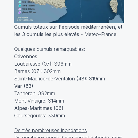
Cumuls totaux sur l'épisode méditerranéen, et
les 3 cumuls les plus élevés
- Meteo-France
Quelques cumuls remarquables:
Cévennes
Loubaresse (07): 396mm
Barnas (07): 302mm
Saint-Maurice-de-Ventalon (48): 319mm
Var (83)
Tanneron: 392mm
Mont Vinaigre: 314mm
Alpes-Maritimes (06)
Coursegoules: 330mm
De très nombreuses inondations
De nombreux cours d'eau auront débordé, mais