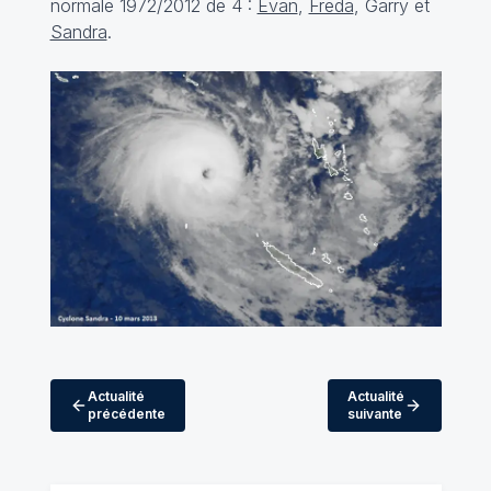
normale 1972/2012 de 4 :
Evan
,
Freda
, Garry et
Sandra
.
Actualité
Actualité
précédente
suivante