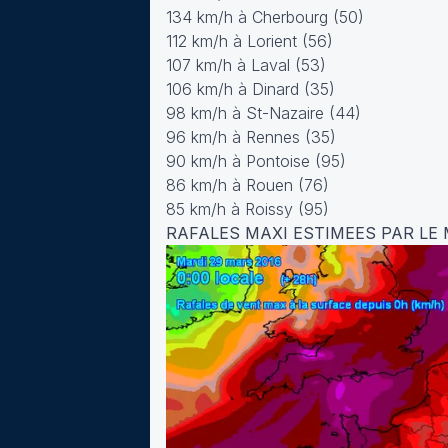
134 km/h à Cherbourg (50)
112 km/h à Lorient (56)
107 km/h à Laval (53)
106 km/h à Dinard (35)
98 km/h à St-Nazaire (44)
96 km/h à Rennes (35)
90 km/h à Pontoise (95)
86 km/h à Rouen (76)
85 km/h à Roissy (95)
RAFALES MAXI ESTIMEES PAR LE