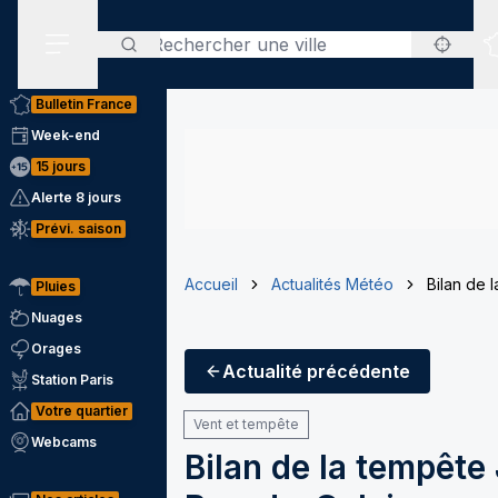
Rechercher
Menu secondaire
Bulletin France
Week-end
15 jours
Alerte 8 jours
Prévi. saison
Accueil
Actualités Météo
Bilan de 
Pluies
Nuages
Orages
Actualité
précédente
Station Paris
Votre quartier
Vent et tempête
Webcams
Bilan de la tempêt