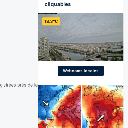
cliquables
18.3°C
Webcams locales
istrées près de la