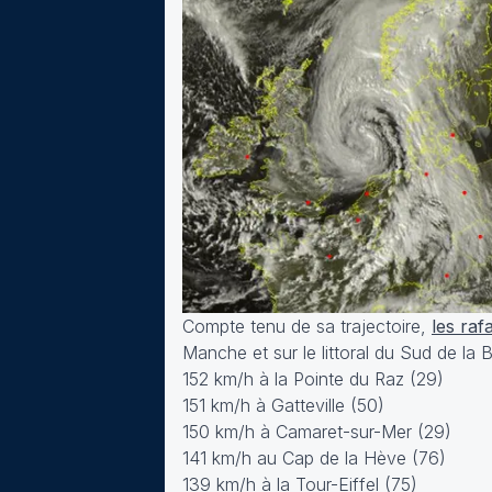
Compte tenu de sa trajectoire,
les raf
Manche et sur le littoral du Sud de la 
152 km/h à la Pointe du Raz (29)
151 km/h à Gatteville (50)
150 km/h à Camaret-sur-Mer (29)
141 km/h au Cap de la Hève (76)
139 km/h à la Tour-Eiffel (75)