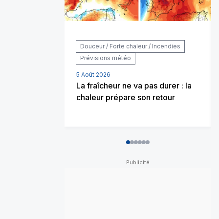
Douceur / Forte chaleur / Incendies
Prévisions météo
5 Août 2026
La fraîcheur ne va pas durer : la
chaleur prépare son retour
0
1
2
3
4
5