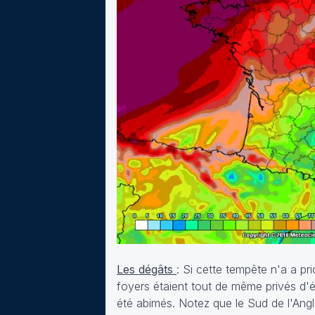
Les dégâts
: Si cette tempête n'a a pr
foyers étaient tout de même privés d'é
été abimés. Notez que le Sud de l'Angl