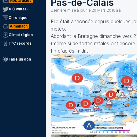
Pas-de-Calais
Nos articles
X (Twitter)
Dernière mise à jour le
29 Mars 2016 à à
Chronique
Elle était annoncée depuis quelques jo
Almanach
météo.
Climat région
Abordant la Bretagne dimanche vers 21h
(même si de fortes rafales ont encore
T°C records
fin d'après-midi).
Faire un don